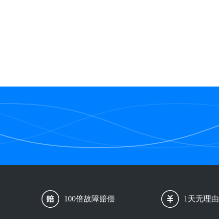
100倍故障赔偿
1天无理