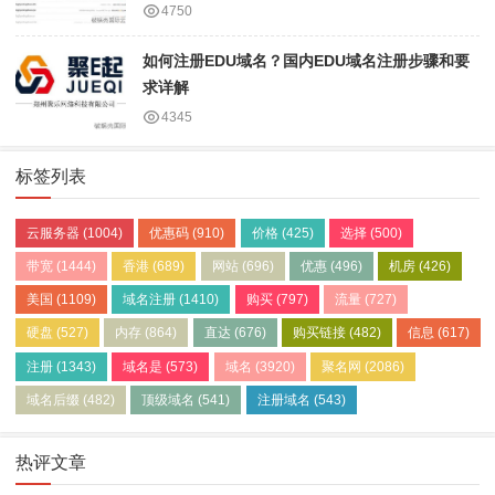
4750
如何注册EDU域名？国内EDU域名注册步骤和要
求详解
4345
标签列表
云服务器
(1004)
优惠码
(910)
价格
(425)
选择
(500)
带宽
(1444)
香港
(689)
网站
(696)
优惠
(496)
机房
(426)
美国
(1109)
域名注册
(1410)
购买
(797)
流量
(727)
硬盘
(527)
内存
(864)
直达
(676)
购买链接
(482)
信息
(617)
注册
(1343)
域名是
(573)
域名
(3920)
聚名网
(2086)
域名后缀
(482)
顶级域名
(541)
注册域名
(543)
热评文章