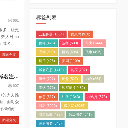
标签列表
661
类很多，让更
云服务器
(1004)
优惠码
(910)
人对.co
n域名个人
价格
(425)
选择
(500)
带宽
(1444)
香港
(689)
网站
(696)
优惠
(496)
阅读全文
机房
(426)
美国
(1109)
域名注册
(1410)
购买
(797)
如何选择域名注册服务商？域名注册服务商哪家更优质？教你如何查看域名注册服务商
流量
(727)
硬盘
(527)
内存
(864)
607
直达
(676)
购买链接
(482)
t+的大力推
信息
(617)
注册
(1343)
域名是
(573)
面，面对众
域名
(3920)
聚名网
(2086)
好和如何查
域名后缀
(482)
顶级域名
(541)
阅读全文
注册域名
(543)