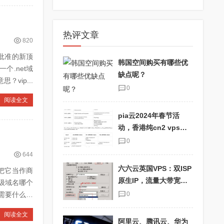
热评文章
820
）批准的新顶
韩国空间购买有哪些优
个.net域
缺点呢？
vip...
0
阅读全文
pia云2024年春节活
动，香港纯cn2 vps优
惠码pia2024，抢购最
0
划算的云主机！
644
六六云英国VPS：双ISP
把它当作商
原生IP，流量大带宽
级域名哪个
快，适合TikTok用户！
名需要什么条
0
阅读全文
阿里云、腾讯云、华为