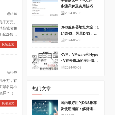
学会修改hosts文件：
步骤详解及实用技巧
2024-05-08
846
几千万元。
DNS服务器地址大全：1
分精品域名和
14DNS、阿里DNS、百
币1248万
度DNS、360DNS、Go
2024-05-08
阅读全文
ogle DNS详解
KVM、VMware和Hype
r-V在云市场的应用情况
对比及性能分析
2024-05-08
849
几千万，有
面聚名网小
热门文章
么样？（推
国内最好用的DNS推荐
阅读全文
及使用指南：解析速度