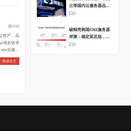
云等国内云服务器品牌
大比拼
0
634
破蜗壳韩国CN2服务器
象征尊严、高
评测：稳定延迟低，适
ip域名收录
合海外电商业务
0
win后缀域
阅读全文