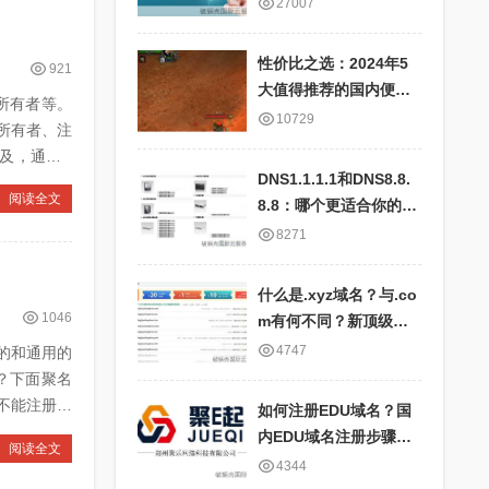
快、服务器全面、IP地
27007
址对应表详细
性价比之选：2024年5
921
大值得推荐的国内便宜
其所有者等。
云服务器商家盘点
10729
所有者、注
及，通过w
DNS1.1.1.1和DNS8.8.
阅读全文
8.8：哪个更适合你的网
络需求？比较国内外公
8271
共DNS服务的优劣
什么是.xyz域名？与.co
1046
m有何不同？新顶级域
名.xyz的特点及应用场
4747
见的和通用的
景
样？下面聚名
不能注册了
如何注册EDU域名？国
内EDU域名注册步骤和
阅读全文
要求详解
4344