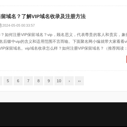
保留域名？了解VIP域名收录及注册方法
2024-05-05 00:33:57
样？如何注册VIP保留域名？vip，顾名思义，代表尊贵的客人和贵宾，
名后缀中vip的含义和适用范围不言而喻。下面聚名网小编就带大家看看v
IP保留域名。vip域名收录怎么样？如何注册VIP保留域名？（推荐阅读：
5
6
7
8
9
10
›
››