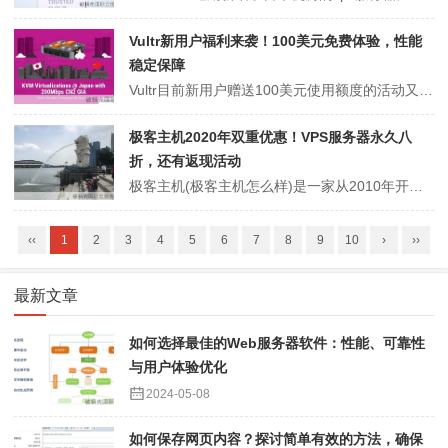
Vultr新用户福利来袭！100美元免费体验，性能
稳定保障
Vultr目前新用户赠送100美元使用额度的活动又回归了，所有新用户注册后使用信用卡或者paypal完成最低10美元的充值即可获得100美元的消费额度，这100美元的使用期限是30天，30天内可以消费Vultr期限的任意产品。Vultr是目前国外比较成熟的一家按小时计费商家，所有vps云服务器产品均为付款周期...
极客主机2020年双重优惠！VPS服务器永久八
折，还有返现活动
极客主机(极客主机怎么样)是一家从2010年开始从事主机销售行业的商家，成立之初主打虚拟主机服务，目前已经转型主打VPS、VDS、独立服务器租赁业务以及各种电商及企业服务器、机柜运维服务。2020年极客主机最新促销活动，全场美国高防VPS服务器、新加坡VPS服务器、香港VPS服务器、日本vps服务器永久八折优...
‹‹
1
2
3
4
5
6
7
8
9
10
›
››
最新文章
如何选择最佳的Web服务器软件：性能、可靠性
与用户体验优化
2024-05-08
如何保存网页内容？探讨简单有效的方法，确保