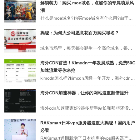
解锁萌力！购买.moe域名，点燃你的专属萌系风
潮
什么是moe域名?购买moe域名有什么用?由于现在各种新型后缀非常繁多，很多小伙伴对于一些域名后缀完全不了解，今天小编就来带大家了解一些.moe域名。那么，什么是moe域名?购买moe域名有什么用?快来跟我们一起来看看吧!什么是moe域名?.moe域名属于新顶级域名 ，而“.moe” 来自于日语 “萌え”，“...
揭秘：为何大公司愿意花百万购买域名？
域名市场里，每天都会诞生一个高价域名，很多人觉得为什么一个网站的链接会卖出这样的高价，公司为什么愿意出高价买一个域名？今天聚名网就来跟大家说说很多公司愿意斥资百万购买域名的原因！在中国一些大公司，尤其是互联网公司花费高价收购自己的域名已经不是什么新鲜事了。熟知的小米、京东、360等都是花费了上千万上亿的高价将...
海外CDN首选！Kimcdn一年发展成熟，免费50G
加速流量等你来抢
kimcdn怎么样?kimcdn历经一年开发，海外cdn各节点部署成功，推出之际，优惠大酬宾，活动期间新用户注册即送免费50G加速流量，详情可直达官网了解。Kimcdn海外节点100多个，CDN节点资源已覆盖韩国、日本、香港、美国、等 10 个国家和地区，带宽总量超过 10Tbps。全面支持海外加速，推进全球...
海外CDN加速神器，让你的网站速度翻倍提升
海外cdn加速哪家好?很多新手站长和那些还没有从互联网赚到第一桶金的草根站长，一般是选择一些高性价比的美国虚拟主机或美国vps，发现主机速度不是很快，可能苦于“囊中羞涩”而无力去改变这一现实。这时候，我们就需要利用海外cdn来进行加速服务了！这里免费资源部落为大家推荐一个国外优秀的免费CDN加速服务：clou...
RAKsmart日本vps服务器速度大揭秘！国内用户
必看
RAKsmart近期新增了日本机房的vps服务器产品，线路方面是CN2+BGP线路，不保证CN2！目前电信往返直连、联通往返走NTT直连、移动往返从香港出和回！三网平均延迟低至80毫秒以内，三网最低延迟低至40毫秒！由于日本地理位置及直连中国大陆带宽方面的优势造就了比较适合国人用户使用。RAKsmart日本v...