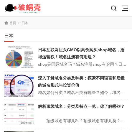
首页
>
日本
日本
日本互联网巨头GMO以高价购买shop域名，抢
得运营权！域名注册有何用途？
shop是国际域名吗？域名注册shop有啥用？日本互联网巨头gmo成立于1991年，是日本最大的互联网服务提供商，它击败了亚马逊（amazon）和谷歌（google）等6家互联网巨头，赢得了运营权。以4150万美元（约合2.73亿元人民币）的高价购买域名。日本最大的互联网服务提供商日本互联网巨头shop域名赢...
深入了解域名分类及种类：探索不同语言和后缀
的域名形式与投资价值
域名如何分类？域名种类有哪些？如今，域名的种类在各个行业越来越严重。很多企业都在肆意购买域名，但并不了解域名的相关知识。那么要知道哪些域名种类？下面聚名网小编就带大家看看域名如何分类和域名种类有哪些。域名如何分类？域名种类有哪些？（推荐阅读：什么是域名纠错系统？域名纠错系统怎么解决？）域名投资者的回报也越来越...
解析顶级域名：分类及特点一览，你了解哪些？
顶级域名有哪几种？顶级域名有哪几类？相信很多人都会有这样的疑问，下面聚名网为你详解一下以上问题。 域名由两组或两组以上的ASCII或各国语言字符构成，各组字符间由点号分隔开，最右边的字符组称为顶级域名或一级域名、倒数第二组称为二级域名、倒数第三组称为三级域名、以此类推。顶级域名又分为三类：一是国家和地区...