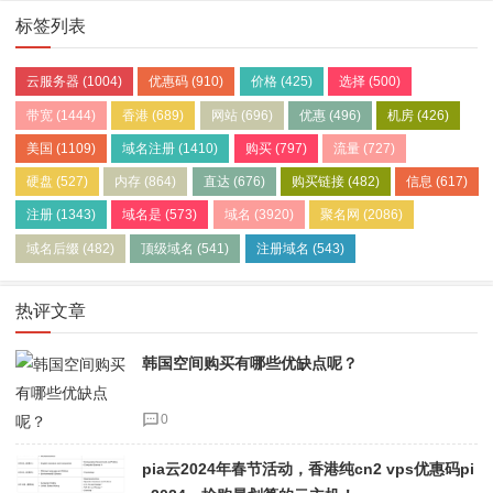
标签列表
云服务器
(1004)
优惠码
(910)
价格
(425)
选择
(500)
带宽
(1444)
香港
(689)
网站
(696)
优惠
(496)
机房
(426)
美国
(1109)
域名注册
(1410)
购买
(797)
流量
(727)
硬盘
(527)
内存
(864)
直达
(676)
购买链接
(482)
信息
(617)
注册
(1343)
域名是
(573)
域名
(3920)
聚名网
(2086)
域名后缀
(482)
顶级域名
(541)
注册域名
(543)
热评文章
韩国空间购买有哪些优缺点呢？
0
pia云2024年春节活动，香港纯cn2 vps优惠码pi