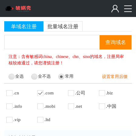
单域名注册
批量域名注册
查询域名
注意：含有敏感词china、chinese、chn、sino的域名，注册局审
核较难通过，请您谨慎注册！
全选
全不选
常用
设置常用后缀
.cn
.com
.公司
.biz
.info
.mobi
.net
.中国
.vip
.ltd