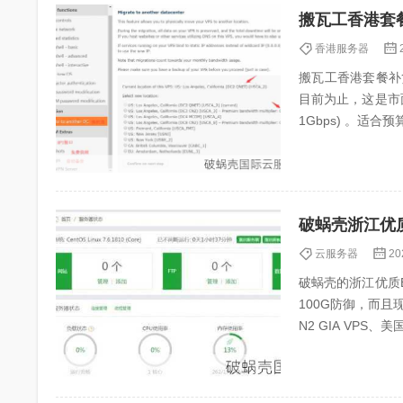
香港服务器
搬瓦工香港套餐补货!方
目前为止，这是市面上唯
1Gbps) 。适合
破蜗壳浙江优
云服务器
20
破蜗壳的浙江优质BG
100G防御，而且
N2 GIA VPS