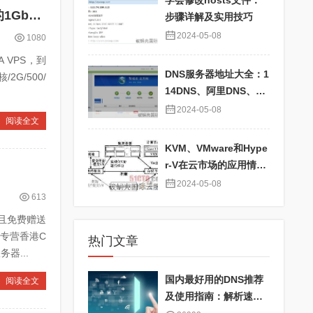
学会修改hosts文件：
搬瓦工香港套餐补货：SPECIAL 40G KVM PROMO V5 – 市场上唯一的1Gbps香港CN2 GIA VPS
步骤详解及实用技巧
2024-05-08
1080
A VPS，到
DNS服务器地址大全：1
2G/500/
14DNS、阿里DNS、百
度DNS、360DNS、Go
2024-05-08
阅读全文
ogle DNS详解
KVM、VMware和Hype
r-V在云市场的应用情况
对比及性能分析
2024-05-08
613
，且免费赠送
家专营香港C
热门文章
器...
国内最好用的DNS推荐
阅读全文
及使用指南：解析速度