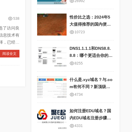
快、服务器全面、IP地
26992
址对应表详细
性价比之选：2024年5
538
大值得推荐的国内便宜
选了访问良
云服务器商家盘点
10723
卡信息技术有
择，已经在
DNS1.1.1.1和DNS8.8.
阅读全文
8.8：哪个更适合你的网
络需求？比较国内外公
8255
共DNS服务的优劣
什么是.xyz域名？与.co
m有何不同？新顶级域
名.xyz的特点及应用场
4734
景
如何注册EDU域名？国
内EDU域名注册步骤和
要求详解
4331