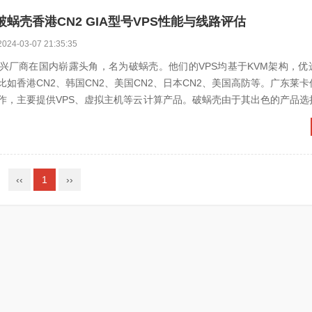
蜗壳香港CN2 GIA型号VPS性能与线路评估
2024-03-07 21:35:35
兴厂商在国内崭露头角，名为破蜗壳。他们的VPS均基于KVM架构，优
如香港CN2、韩国CN2、美国CN2、日本CN2、美国高防等。广东莱
作，主要提供VPS、虚拟主机等云计算产品。破蜗壳由于其出色的产品选
稳脚跟，并...
‹‹
1
››