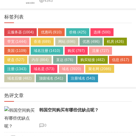
4343
标签列表
云服务器
(1004)
优惠码
(910)
价格
(425)
选择
(500)
带宽
(1444)
香港
(689)
网站
(696)
优惠
(496)
机房
(426)
美国
(1109)
域名注册
(1410)
购买
(797)
流量
(727)
硬盘
(527)
内存
(864)
直达
(676)
购买链接
(482)
信息
(617)
注册
(1343)
域名是
(573)
域名
(3920)
聚名网
(2086)
域名后缀
(482)
顶级域名
(541)
注册域名
(543)
热评文章
韩国空间购买有哪些优缺点呢？
0