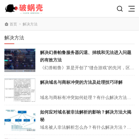
首页
>
解决方法
解决方法
解决幻兽帕鲁服务器闪退、掉线和无法进入问题
的有效方法
《幻兽帕鲁》算是开创了“缝合游戏”的先河，区别于其他捕获生存游戏，它的成分十分复杂，而玩家总能在游戏中找到独特的玩法，就比如著名的“帕鲁圣经”。随着游戏人数的增加，大家在游玩期间难免遇到类似服务器闪退/服务器掉线/服务器进不去的问题，这里就给大家介绍几种有效的解决办法。幻兽帕鲁服务器闪退/服务器掉线/服务器进...
解决域名与商标冲突的方法及处理技巧详解
域名与商标有冲突如何处理？有什么解决方法？在实体经济向虚拟经济转型的过程中，域名扮演着重要的角色，它作为企业的标志在互联网上竞争。那么如何避免域名与商标冲突呢？下面聚名网小编就带大家看看域名与商标有冲突如何处理和有什么解决方法。域名与商标有冲突如何处理？有什么解决方法？（推荐阅读：购买一个域名要注意什么？新手...
如何应对域名被非法解析的影响？解决方法大揭
秘
域名被人非法解析怎么办？有什么解决方法？最近，很多朋友的网站被恶意解析，造成了网站权重下降等一系列影响。首先，让我们看看泛解析是什么。通用解析意味着所有辅助域名使用通配符*（星号）指向同一IP地址。而这个IP使用的程序能够使N多个二级/N级域名网站，同时这些二级域名被百度收录，自己的主站将被降权，如果受到牵连...