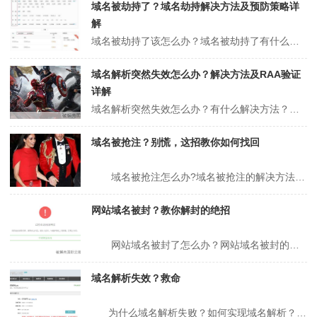
域名被劫持了？域名劫持解决方法及预防策略详
解
域名被劫持了该怎么办？域名被劫持了有什么解决方法？很多站长都知道，大量垃圾网页都是在网站域名未被劫持后产生的。因此，它导致了自己网站的使用权严重下降。很多站在心里的人也会觉得委屈，因为域名劫持并不是他们想遇到的，下面聚名网小编就带大家看看域名被劫持了该怎么办和域名被劫持了有什么解决方法。域名被劫持了该怎么办？...
域名解析突然失效怎么办？解决方法及RAA验证
详解
域名解析突然失效怎么办？有什么解决方法？域名申请后，状态正常，启用DNS解析也正常，但突然有一天网站突然无法访问，发现域名ping被屏蔽。那么域名解析失败的原因有哪些？下面聚名网小编就带大家看看域名解析突然失效怎么办和有什么解决方法。域名解析突然失效怎么办？有什么解决方法？（推荐阅读：icu是什么域名？icu...
域名被抢注？别慌，这招教你如何找回
域名被抢注怎么办?域名被抢注的解决方法 域名对于很多企业或者品牌来说都是非常重要的，但是由于域名具有唯一性，所以并不是所有的品牌和企业都能拿到让自己满意的域名，如果发现自己喜欢的域名被别人抢注了怎么办?域名被抢注有方法找回吗?今天小编就来跟大家说说域名被抢注后的具体解决方法。 首先，在发现域名被抢注后...
网站域名被封？教你解封的绝招
网站域名被封了怎么办？网站域名被封的解决方法？相信很多人都会有这样的活动，下面聚名网为你详解一下以上问题。 域名在国外域名注册商注册、网站域名带有敏感信息等，都可能被封、被屏蔽、被墙，这种情况是经常发生的，判断域名是否被墙，可以通过排除是否服务器问题，通过代理去访问等手段查看，如果国外能打开，国内打不开...
域名解析失效？救命
为什么域名解析失败？如何实现域名解析？域名申请后，状态正常，启用DNS解析也正常，但是突然某天网站突然无法访问，发现域名也ping不通了，那么造成域名解析失效原因可能如下；下面聚名网小编就为大家介绍一下域名解析问题。为什么域名解析失败？如何实现域名解析？（推荐阅读：怎...