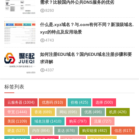
需求？比较国内外公共DNS服务的优劣
8260
什么是.xyz域名？与.com有何不同？新顶级域名.
xyz的特点及应用场景
4743
如何注册EDU域名？国内EDU域名注册步骤和要
求详解
4337
标签列表
云服务器
(1004)
优惠码
(910)
价格
(425)
选择
(500)
带宽
(1444)
香港
(689)
网站
(696)
优惠
(496)
机房
(426)
美国
(1109)
域名注册
(1410)
购买
(797)
流量
(727)
硬盘
(527)
内存
(864)
直达
(676)
购买链接
(482)
信息
(617)