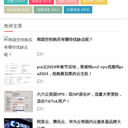
注册
(1343)
域名是
(573)
域名
(3920)
聚名网
(2086)
域名后缀
(482)
顶级域名
(541)
注册域名
(543)
热评文章
韩国空间购买有哪些优缺点呢？
0
pia云2024年春节活动，香港纯cn2 vps优惠码pi
a2024，抢购最划算的云主机！
0
六六云英国VPS：双ISP原生IP，流量大带宽快，
适合TikTok用户！
0
阿里云、腾讯云、华为云等国内云服务器品牌大