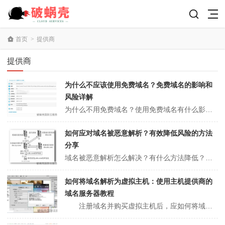
首页
>
提供商
提供商
为什么不应该使用免费域名？免费域名的影响和
风险详解
为什么不用免费域名？使用免费域名有什么影响？简单地说，免费域名没有成本，可以大量申请，而且很多免费域名的申请并没有认真核实申请者的身份，因此受到一些黑客、垃圾邮件发送者、非法用户等的青睐。下面聚名网小编就带大家看看为什么不用免费域名和使用免费域名有什么影响。为什么不用免费域名？使用免费域名有什么影响？（推荐阅...
如何应对域名被恶意解析？有效降低风险的方法
分享
域名被恶意解析怎么解决？有什么方法降低？事实上，域名是恶意泛解析的，这是域名安全的常见问题之一。此时，服务器将扮演一个非常重要的角色，因此选择一个好的服务器是非常重要的。下面聚名网小编就带大家看看域名被恶意解析怎么解决和有什么方法降低。域名被恶意解析怎么解决？有什么方法降低？（推荐阅读：中文域名查询是否到期？...
如何将域名解析为虚拟主机：使用主机提供商的
域名服务器教程
注册域名并购买虚拟主机后，应如何将域名解析为购买的虚拟主机?有两种方法： 使用主机提供商域名服务器 通常虚拟主机提供程序有自己的域名服务器。打开虚拟主机帐户后，主机提供程序通知客户需要将域名指向哪两个域名服务器。此域名服务器信息可以在主机购买确认电子邮件中找到。 客户应在域名提供商提供的域名控制面板...