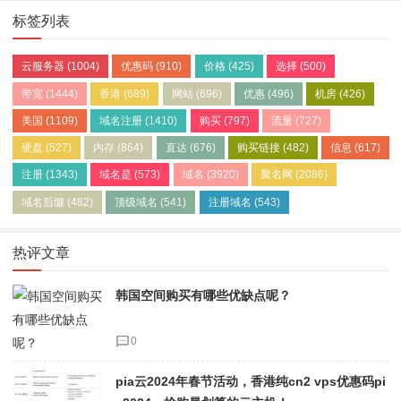
标签列表
云服务器
(1004)
优惠码
(910)
价格
(425)
选择
(500)
带宽
(1444)
香港
(689)
网站
(696)
优惠
(496)
机房
(426)
美国
(1109)
域名注册
(1410)
购买
(797)
流量
(727)
硬盘
(527)
内存
(864)
直达
(676)
购买链接
(482)
信息
(617)
注册
(1343)
域名是
(573)
域名
(3920)
聚名网
(2086)
域名后缀
(482)
顶级域名
(541)
注册域名
(543)
热评文章
韩国空间购买有哪些优缺点呢？
0
pia云2024年春节活动，香港纯cn2 vps优惠码pi