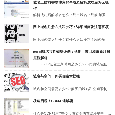
域名上线前需要注意的事项及解析成功后怎么操
作
解析成功后的域名怎么上线？域名上线前有哪些注意事项？作为网站建设的第一步，域名选择和域名在线是所有站长必须掌握的技能。域名的选择其实是一把双刃剑。选择一个好域名可以帮助你的网站再次走向高楼，但如果你选择了一个坏域名，你会得到一半的结果与一半的努力。下面聚名网小编就为大家介绍一下域名在上线前需要做的事情。解析成...
网上域名注册方法和技巧：详细指南及注意事项
网上域名怎么注册？有什么方法技巧？域名作为网站的门牌号 ，是互联网中不可缺少的资源之一，那么但是网上域名怎么注册呢?下面聚名网小编就为大家进行介绍下网上域名怎么注册和有什么方法技巧。网上域名怎么注册？有什么方法技巧？（推荐阅读：域名到底有什么用途？如何玩转域名？）其实申请注册域名非常简单,需要自己在域名提供商...
mobi域名过期规则详解：延期、赎回和重新注册
流程解析
.mobi域名过期时间是多长？不同的域名服务提供商有不同的时间规则。部分域名服务提供商，.mobi域名过期61天，将进入删除期，删除后，将打开重新注册;其他域名服务提供商，.mobi域名过期31天，将进入删除期，删除后，将打开重新注册审判。 以下是几种不同的时间规则： 1.具有较长的宽限期 .mob...
域名与空间：购买攻略大揭秘
域名和空间需要多少钱?购买的域名和空间限制流量吗?在搭建网站的过程中，不可避免就需要域名和空间，这两个至关重要的要素。而针对购买域名和空间的问题，很多小伙伴也有话想问——域名和空间需要多少钱?购买的域名和空间限制流量吗?今天我们就来给打击简单说一说。域名和空间需要多少钱?关于域名和空间需要多少钱的问题，并没有...
极速启程！CDN加速解密
什么是CDN加速?在今天快节奏的在线环境中，网站响应速度是您的品牌成功的关键因素之一。慢速网站会让您失去许多潜在客户，甚至可能降低您的搜索引擎排名。但是，通过使用CDN(Content Delivery Network)加速，您可以极大地提高您的网站响应速度。什么是CDN?CDN是一种分布式网络，由一系列服务...