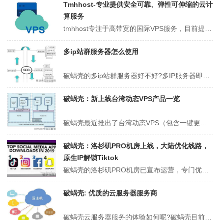
Tmhhost-专业提供安全可靠、弹性可伸缩的云计
算服务
tmhhost专注于高带宽的国际VPS服务，目前提供多样线路选择，包括台湾、香港CN2、美国CN2、韩国CN2、以及日本软银线路。商家现开展多项优惠活动，值得关注。TmhHost所提供的服务器采用三网直连的优质线路，强势特色是配备台湾原生IP，非常适合需要原生IP服务的用户。另外还提供最多16个IP的站群服务...
多ip站群服务器怎么使用
破蜗壳的多ip站群服务器好不好?多IP服务器即是我们经常说的站群服务器，一般来说可以提供不同C段的独立IP，适合做PBN站群，跨境电商运营，SEO优化等。这里我们会介绍下破蜗壳的多ip站群服务器，可选的有香港站群/美国站群，免实名免备案，CN2三网直连线路，快速低延迟，现在官网有1C/253、2C/250 、...
破蜗壳：新上线台湾动态VPS产品一览
破蜗壳最近推出了台湾动态VPS（包含一键更换IP的脚本），台湾hinet线路，和配备台湾原生ip，600M带宽月流量50TB，允许发送工单免费重置以供合理使用，支持多种业务如解锁流媒体，这是值得关注的产品。破蜗壳自2019年成立以来，主要经营包括洛杉矶和圣何塞的CN2 GIA VPS在内的美国西海岸产品，此外...
破蜗壳：洛杉矶PRO机房上线，大陆优化线路，
原生IP解锁Tiktok
破蜗壳的洛杉矶PRO机房已宣布运营，专门优化大陆线路，采用原生IP，tiktok解锁，对此感兴趣的可以前来观看。破蜗壳，国人优质供应商，主要经营的区域包括美国洛杉矶、西雅图、芝加哥、圣何塞，英国伦敦，法国巴黎，德国法兰克福等地的vps云服务业务，另外还有常规服务器及企业级应用服务器可供挑选，致力于为抖音tik...
破蜗壳: 优质的云服务器服务商
破蜗壳云服务器服务的体验如何呢?破蜗壳目前云服务器服务在台湾台北区域的云服务器访问速度优越，与本地主流运营商如中华电信等有直联辐射覆盖，系统盘自带SSD产品;这类云服务器具备大容量硬盘，满足多种商业需求，拥有无尽的月流量,低延迟和快速响应,3天内无条件退款测试期!目前,在台湾桃园地区的云服务器租赁服务(非原生...