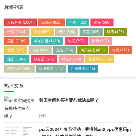
标签列表
云服务器
(1004)
优惠码
(910)
价格
(425)
选择
(500)
带宽
(1444)
香港
(689)
网站
(696)
优惠
(496)
机房
(426)
美国
(1109)
域名注册
(1410)
购买
(797)
流量
(727)
硬盘
(527)
内存
(864)
直达
(676)
购买链接
(482)
信息
(617)
注册
(1343)
域名是
(573)
域名
(3920)
聚名网
(2086)
域名后缀
(482)
顶级域名
(541)
注册域名
(543)
热评文章
韩国空间购买有哪些优缺点呢？
0
pia云2024年春节活动，香港纯cn2 vps优惠码pi