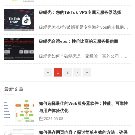
破蜗壳：您的TikTok VPS专属云服务器选择
破蜗壳怎么样?破蜗壳是专售海外vps的主机供应商，破蜗壳平台致力于提供丰富的海外云服务器，支援多样化的操作系统和开发语言，能满足各类用户的需求。现阶段，破蜗壳在英国/美国市场推出tiktok vps，美西原生ip G口带宽每月仅需50元，英国原生ip vps起步价低至60元/月。英国原生ip VPS现有少量库...
破蜗壳台湾vps：性价比高的云服务提供商
破蜗壳如何？破蜗壳是一家经验丰富的公司，贩售台湾vps以及海外vps主机。破蜗壳的台湾vps云主机非常适合台境电商、外贸、自媒体以及游戏业务。他们的主机商提供台湾vps，最显著的特点是具有独立原生IP，所有的海外自媒体平台都显示为台湾地区(许多用户需要这个功能，但是也有很多的台湾VPS不支持此项服务)。目前，...
‹‹
1
2
›
››
最新文章
如何选择最佳的Web服务器软件：性能、可靠性
与用户体验优化
2024-05-08
如何保存网页内容？探讨简单有效的方法，确保