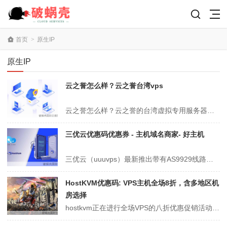
首页
>
原生IP
原生IP
云之誉怎么样？云之誉台湾vps
云之誉怎么样？云之誉的台湾虚拟专用服务器现货充足，目前云之誉的海外站点已成功布局超20处。稀缺资源的台湾vps广受电商、游戏平台及外贸网站的青睐。云之誉现推出针对台湾vps的优惠活动，提供原生IP与高达100M的国际BGP带宽，仅需115元每月。对于需要台湾vps服务器的客户而言，这是个不错的消息。前往了解：...
三优云优惠码优惠券 - 主机域名商家- 好主机
三优云（uuuvps）最新推出带有AS9929线路的VPS主机，节点设施位于洛杉矶，提供四网优化的AS9929回程服务。这些机器均为自营资源，并配置原生IP以及200Mbps的宽带。目前三优云为客户带来八五折的促销，月费仅需33元起。三优云，成立于2019年的国内主机服务提供商，提供涵盖香港、洛杉矶、圣何塞及...
HostKVM优惠码: VPS主机全场8折，含多地区机
房选择
hostkvm正在进行全场VPS的八折优惠促销活动，提供多个地区如中国香港、日本、新加坡、美国、韩国、俄罗斯和澳大利亚的机房选择，均配有原生IP。价格自$5.6/月起，支持windows系统，供大家参考。hostkvm自2013年成立以来，专注于香港vps供应，目前展开了多个国家的数据中心运营，均采用KVM架...