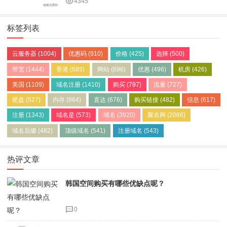
4345
标签列表
云服务器
(1004)
优惠码
(910)
价格
(425)
选择
(500)
带宽
(1444)
香港
(689)
网站
(696)
优惠
(496)
机房
(426)
美国
(1109)
域名注册
(1410)
购买
(797)
流量
(727)
硬盘
(527)
内存
(864)
直达
(676)
购买链接
(482)
信息
(617)
注册
(1343)
域名是
(573)
域名
(3920)
聚名网
(2086)
域名后缀
(482)
顶级域名
(541)
注册域名
(543)
热评文章
韩国空间购买有哪些优缺点呢？
0