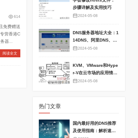
学会修改hosts文件：
步骤详解及实用技巧
2024-05-08
614
，且免费赠送
DNS服务器地址大全：1
家专营香港C
14DNS、阿里DNS、百
器...
度DNS、360DNS、Go
2024-05-08
阅读全文
ogle DNS详解
KVM、VMware和Hype
r-V在云市场的应用情况
对比及性能分析
2024-05-08
热门文章
国内最好用的DNS推荐
及使用指南：解析速度