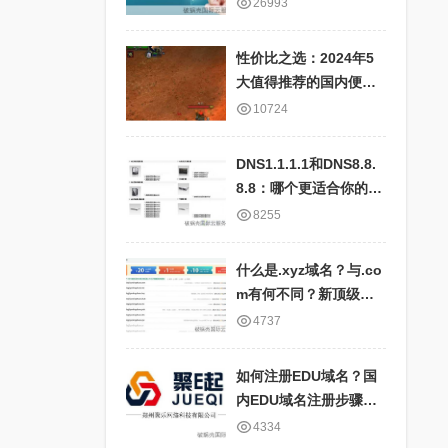
快、服务器全面、IP地
26993
址对应表详细
性价比之选：2024年5
大值得推荐的国内便宜
云服务器商家盘点
10724
DNS1.1.1.1和DNS8.8.
8.8：哪个更适合你的网
络需求？比较国内外公
8255
共DNS服务的优劣
什么是.xyz域名？与.co
m有何不同？新顶级域
名.xyz的特点及应用场
4737
景
如何注册EDU域名？国
内EDU域名注册步骤和
要求详解
4334