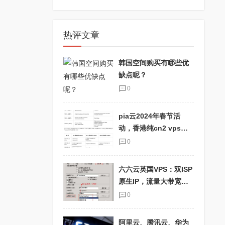
热评文章
韩国空间购买有哪些优
缺点呢？
0
pia云2024年春节活
动，香港纯cn2 vps优
惠码pia2024，抢购最
0
划算的云主机！
六六云英国VPS：双ISP
原生IP，流量大带宽
快，适合TikTok用户！
0
阿里云、腾讯云、华为