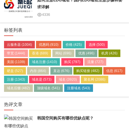
求详解
4336
标签列表
云服务器
(1004)
优惠码
(910)
价格
(425)
选择
(500)
带宽
(1444)
香港
(689)
网站
(696)
优惠
(496)
机房
(426)
美国
(1109)
域名注册
(1410)
购买
(797)
流量
(727)
硬盘
(527)
内存
(864)
直达
(676)
购买链接
(482)
信息
(617)
注册
(1343)
域名是
(573)
域名
(3920)
聚名网
(2086)
域名后缀
(482)
顶级域名
(541)
注册域名
(543)
热评文章
韩国空间购买有哪些优缺点呢？