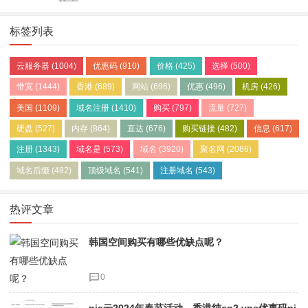
标签列表
云服务器
(1004)
优惠码
(910)
价格
(425)
选择
(500)
带宽
(1444)
香港
(689)
网站
(696)
优惠
(496)
机房
(426)
美国
(1109)
域名注册
(1410)
购买
(797)
流量
(727)
硬盘
(527)
内存
(864)
直达
(676)
购买链接
(482)
信息
(617)
注册
(1343)
域名是
(573)
域名
(3920)
聚名网
(2086)
域名后缀
(482)
顶级域名
(541)
注册域名
(543)
热评文章
韩国空间购买有哪些优缺点呢？
0
pia云2024年春节活动，香港纯cn2 vps优惠码pi