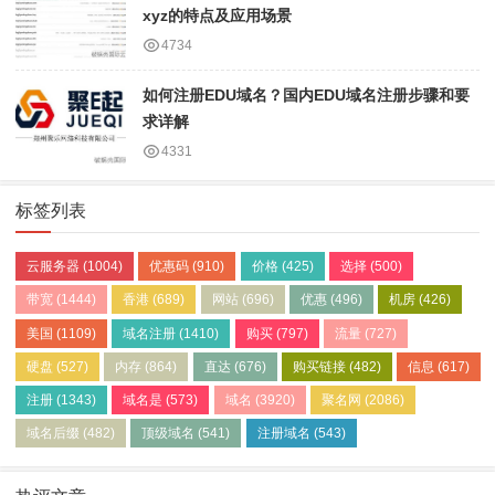
xyz的特点及应用场景
4734
如何注册EDU域名？国内EDU域名注册步骤和要
求详解
4331
标签列表
云服务器
(1004)
优惠码
(910)
价格
(425)
选择
(500)
带宽
(1444)
香港
(689)
网站
(696)
优惠
(496)
机房
(426)
美国
(1109)
域名注册
(1410)
购买
(797)
流量
(727)
硬盘
(527)
内存
(864)
直达
(676)
购买链接
(482)
信息
(617)
注册
(1343)
域名是
(573)
域名
(3920)
聚名网
(2086)
域名后缀
(482)
顶级域名
(541)
注册域名
(543)