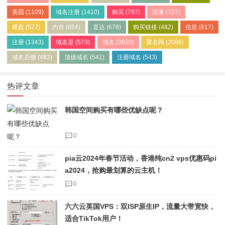
美国
(1109)
域名注册
(1410)
购买
(797)
流量
(727)
硬盘
(527)
内存
(864)
直达
(676)
购买链接
(482)
信息
(617)
注册
(1343)
域名是
(573)
域名
(3920)
聚名网
(2086)
域名后缀
(482)
顶级域名
(541)
注册域名
(543)
热评文章
韩国空间购买有哪些优缺点呢？
0
pia云2024年春节活动，香港纯cn2 vps优惠码pi
a2024，抢购最划算的云主机！
0
六六云英国VPS：双ISP原生IP，流量大带宽快，
适合TikTok用户！