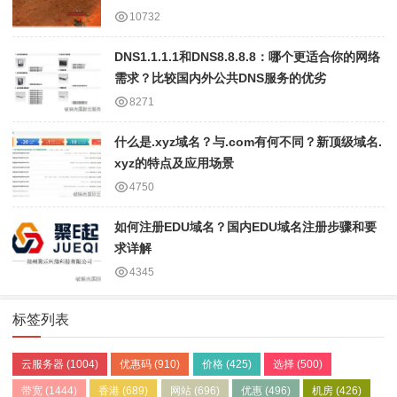
10732
DNS1.1.1.1和DNS8.8.8.8：哪个更适合你的网络
需求？比较国内外公共DNS服务的优劣
8271
什么是.xyz域名？与.com有何不同？新顶级域名.
xyz的特点及应用场景
4750
如何注册EDU域名？国内EDU域名注册步骤和要
求详解
4345
标签列表
云服务器
(1004)
优惠码
(910)
价格
(425)
选择
(500)
带宽
(1444)
香港
(689)
网站
(696)
优惠
(496)
机房
(426)