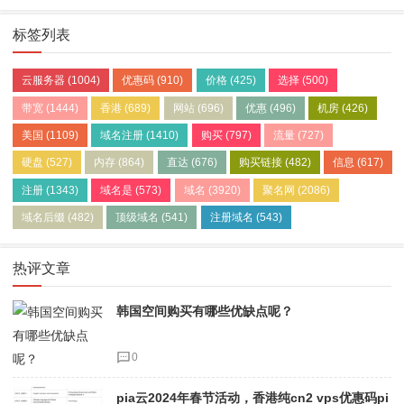
标签列表
云服务器
(1004)
优惠码
(910)
价格
(425)
选择
(500)
带宽
(1444)
香港
(689)
网站
(696)
优惠
(496)
机房
(426)
美国
(1109)
域名注册
(1410)
购买
(797)
流量
(727)
硬盘
(527)
内存
(864)
直达
(676)
购买链接
(482)
信息
(617)
注册
(1343)
域名是
(573)
域名
(3920)
聚名网
(2086)
域名后缀
(482)
顶级域名
(541)
注册域名
(543)
热评文章
韩国空间购买有哪些优缺点呢？
0
pia云2024年春节活动，香港纯cn2 vps优惠码pi