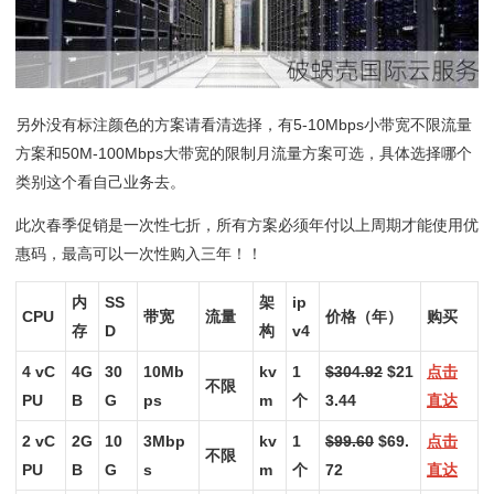
另外没有标注颜色的方案请看清选择，有5-10Mbps小带宽不限流量
方案和50M-100Mbps大带宽的限制月流量方案可选，具体选择哪个
类别这个看自己业务去。
此次春季促销是一次性七折，所有方案必须年付以上周期才能使用优
惠码，最高可以一次性购入三年！！
内
SS
架
ip
CPU
带宽
流量
价格（年）
购买
存
D
构
v4
4 vC
4G
30
10Mb
kv
1
$304.92
$21
点击
不限
PU
B
G
ps
m
个
3.44
直达
2 vC
2G
10
3Mbp
kv
1
$99.60
$69.
点击
不限
PU
B
G
s
m
个
72
直达