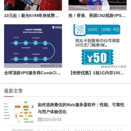
10元起！极光KVM终身续费，大带宽vps火热促销中
抢！香港、美国CN2线路VPS火爆售罄，最后几款高配方案库存紧张
全球顶级VPS服务商CombCloud，200%I/O响应速度引爆市场
【绝密优惠】1核1G内存100Mbps带宽，香港CERA VPS首年五折！稳定建站先到先得
最新文章
如何选择最佳的Web服务器软件：性能、可靠性
与用户体验优化
2024-05-08