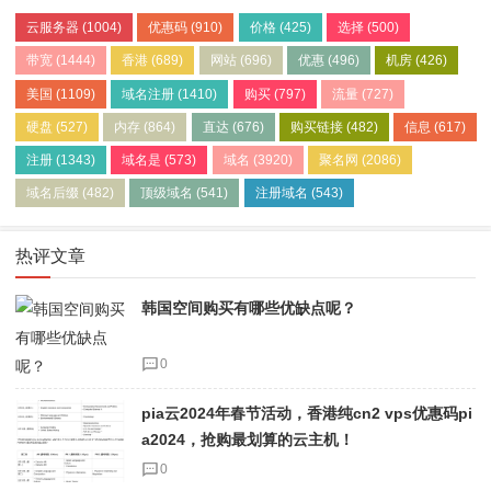
云服务器
(1004)
优惠码
(910)
价格
(425)
选择
(500)
带宽
(1444)
香港
(689)
网站
(696)
优惠
(496)
机房
(426)
美国
(1109)
域名注册
(1410)
购买
(797)
流量
(727)
硬盘
(527)
内存
(864)
直达
(676)
购买链接
(482)
信息
(617)
注册
(1343)
域名是
(573)
域名
(3920)
聚名网
(2086)
域名后缀
(482)
顶级域名
(541)
注册域名
(543)
热评文章
韩国空间购买有哪些优缺点呢？
0
pia云2024年春节活动，香港纯cn2 vps优惠码pi
a2024，抢购最划算的云主机！
0