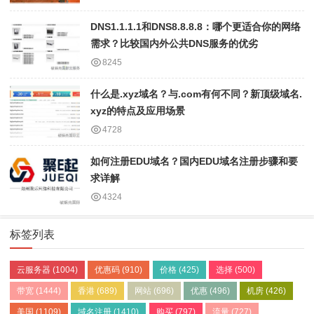
DNS1.1.1.1和DNS8.8.8.8：哪个更适合你的网络
需求？比较国内外公共DNS服务的优劣
8245
什么是.xyz域名？与.com有何不同？新顶级域名.
xyz的特点及应用场景
4728
如何注册EDU域名？国内EDU域名注册步骤和要
求详解
4324
标签列表
云服务器
(1004)
优惠码
(910)
价格
(425)
选择
(500)
带宽
(1444)
香港
(689)
网站
(696)
优惠
(496)
机房
(426)
美国
(1109)
域名注册
(1410)
购买
(797)
流量
(727)