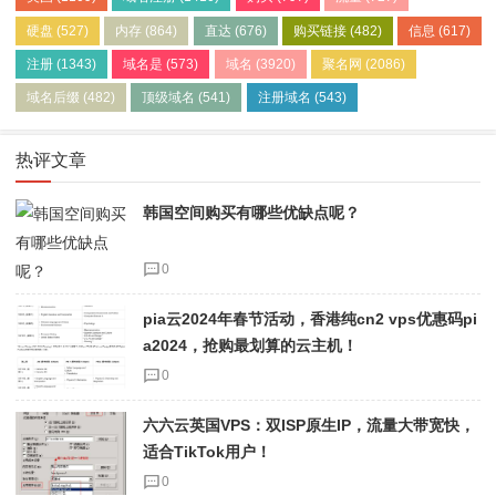
硬盘
(527)
内存
(864)
直达
(676)
购买链接
(482)
信息
(617)
注册
(1343)
域名是
(573)
域名
(3920)
聚名网
(2086)
域名后缀
(482)
顶级域名
(541)
注册域名
(543)
热评文章
韩国空间购买有哪些优缺点呢？
0
pia云2024年春节活动，香港纯cn2 vps优惠码pi
a2024，抢购最划算的云主机！
0
六六云英国VPS：双ISP原生IP，流量大带宽快，
适合TikTok用户！
0