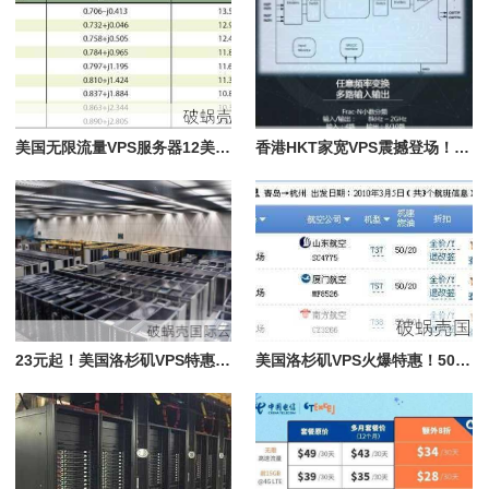
美国无限流量VPS服务器12美元/年，绝对超值
香港HKT家宽VPS震撼登场！1Gbps大带宽任意跑，月付130美元
23元起！美国洛杉矶VPS特惠来袭，性能有保障，IP支持观看**
美国洛杉矶VPS火爆特惠！500Mbps带宽、500G流量仅需19.80美元/月