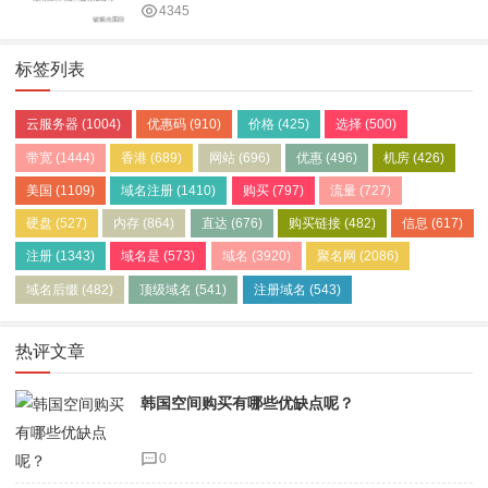
4345
标签列表
云服务器
(1004)
优惠码
(910)
价格
(425)
选择
(500)
带宽
(1444)
香港
(689)
网站
(696)
优惠
(496)
机房
(426)
美国
(1109)
域名注册
(1410)
购买
(797)
流量
(727)
硬盘
(527)
内存
(864)
直达
(676)
购买链接
(482)
信息
(617)
注册
(1343)
域名是
(573)
域名
(3920)
聚名网
(2086)
域名后缀
(482)
顶级域名
(541)
注册域名
(543)
热评文章
韩国空间购买有哪些优缺点呢？
0