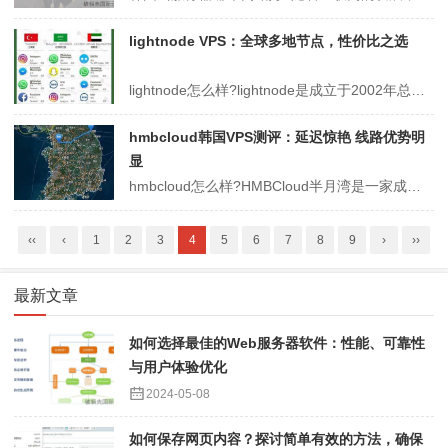
lightnode VPS：全球多地节点，性价比之选
lightnode怎么样?lightnode是成立于2002年总部位于香港的VPS服务商。在全球拥有土耳其伊斯坦布尔，越南河内、胡志明，美国硅谷、华盛顿，泰国曼谷，柬埔寨金边，中国香港、台北，韩国首尔，南非约翰内斯堡，孟加拉国达卡，菲律宾马尼拉，新加坡，阿联酋迪拜，沙特阿拉伯利雅得，德国法兰克福马来西亚吉隆坡...
hmbcloud韩国VPS测评：延迟惊艳 线路优势明
显
hmbcloud怎么样?HMBCloud半月湾是一家成立于2020年的主机商，主要提供海外VPS服务，之前我们对其美国VPS和香港VPS做过测评，表现还是不错的，这里我们测评下半月湾的韩国vps(韩国首尔机房)，看看效果怎么样。半月湾的韩国VPS拥有回程CN2线路，在一定程度上有一定的优势。这里我们就通过延迟...
‹‹
‹
1
2
3
4
5
6
7
8
9
›
››
最新文章
如何选择最佳的Web服务器软件：性能、可靠性
与用户体验优化
2024-05-08
如何保存网页内容？探讨简单有效的方法，确保