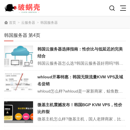
首页
>
云服务器
>
韩国服务器
韩国服务器 第4页
韩国云服务器选择指南：性价比与低延迟的完美
结合
韩国云服务器怎么选?韩国云服务器好用吗?韩国是距离我国很近的一个国家，很多站长用户在考虑国外云服务器时，也会将韩国云服务器列入其中。北方用户的韩国更具优势，南北方的话，可以使用日本云主机，速度更加快速。选韩国云服务器建议可以先测试一下延迟，一般中国访问韩国CN2带宽的延迟基本是30-60ms。今天，云服务器网...
whloud开幕特惠：韩国无限流量KVM VPS及域
名促销
whloud怎么样?whloud是一家新商家，鲸鱼数据暂时主要提供韩国KVM VPS，特色是不限流量。开业特惠。支持Paypal、支付宝付款。(预售机器，预计在九月3日之前全部开通。如果速度快可能会在当天或者次日开通，分批次开通，每天23:59日截止为一批。)，.XYZ/.PW 域名促销均$1.5美元起，60...
微基主机震撼发布！韩国BGP KVM VPS，性价
比炸裂
微基主机怎么样?微基主机，国人老牌商家，比较稳定，之前介绍过多次，比如洛杉矶联通CU9929/4837 VPS促销，其中CU9929 VPS，年付85折促销，CU4837 VPS，月付9折，年付8折。现在预售韩国BGP KVM VPS，年付性价比更高。产品非即时开通, 最迟开通时间 2021-10-10，韩国...