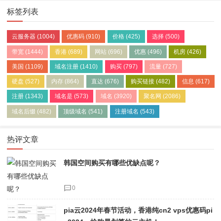
标签列表
云服务器
(1004)
优惠码
(910)
价格
(425)
选择
(500)
带宽
(1444)
香港
(689)
网站
(696)
优惠
(496)
机房
(426)
美国
(1109)
域名注册
(1410)
购买
(797)
流量
(727)
硬盘
(527)
内存
(864)
直达
(676)
购买链接
(482)
信息
(617)
注册
(1343)
域名是
(573)
域名
(3920)
聚名网
(2086)
域名后缀
(482)
顶级域名
(541)
注册域名
(543)
热评文章
韩国空间购买有哪些优缺点呢？
0
pia云2024年春节活动，香港纯cn2 vps优惠码pi