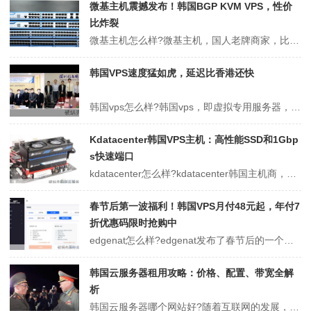
微基主机震撼发布！韩国BGP KVM VPS，性价
比炸裂
微基主机怎么样?微基主机，国人老牌商家，比较稳定，之前介绍过多次，比如洛杉矶联通CU9929/4837 VPS促销，其中CU9929 VPS，年付85折促销，CU4837 VPS，月付9折，年付8折。现在预售韩国BGP KVM VPS，年付性价比更高。产品非即时开通, 最迟开通时间 2021-10-10，韩国...
韩国VPS速度猛如虎，延迟比香港还快
韩国vps怎么样?韩国vps，即虚拟专用服务器，是将一台韩国服务器分割成多个虚拟专享服务器的优质服务。今天，云服务器网(yuntue.com小编就为大家介绍一下韩国vps性价比怎么样、有什么样的优势等。韩国vps服务器有什么优势?近年来，国外vps服务器在国内的使用率越来越高了，不同的国外vps也越来越多了，...
Kdatacenter韩国VPS主机：高性能SSD和1Gbp
s快速端口
kdatacenter怎么样?kdatacenter韩国主机商，globalhost旗下，2015年之前就成立了，他们家的韩国vps是有口皆碑的，他家的韩国vps均为韩国原生ip，韩国SK线路，三网直连低延迟，到中国大陆、日本、中国香港、中国台湾地区的延迟都非常低，纯SSD固态硬盘，1Gbps带宽接入，自带1...
春节后第一波福利！韩国VPS月付48元起，年付7
折优惠码限时抢购中
edgenat怎么样?edgenat发布了春节后的一个促销活动，针对韩国高配独立服务器和全场VPS主机提供月付8折，年付7折优惠码，优惠后韩国vps月付48元起。以下优惠码均为永久折扣，续费同价，活动持续到3月15日。edgenat商家为APNIC会员单位(ASN139803)，主机均支持Linux或者Win...
韩国云服务器租用攻略：价格、配置、带宽全解
析
韩国云服务器哪个网站好?随着互联网的发展，很多企业都发展起了外贸业务，韩国云服务器因为其距离中国近、国内访问速度快的原因，大受外贸企业的欢迎，韩国云服务器与其他热门地区的服务器租用一样，可选的配置也是很多的，在选择配置的时候需要合理评估自身的业务特性，了解配置高低的相关情况，如果是个人网站选择个中低配型即可。...