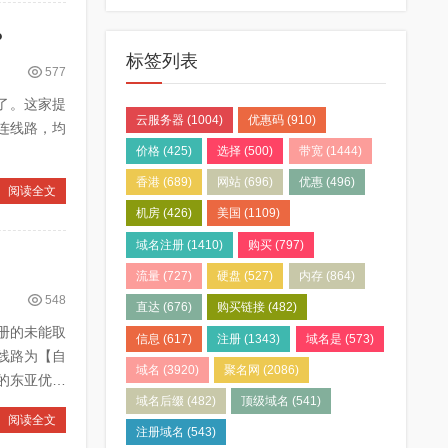
？
标签列表
577
成立了。这家提
云服务器
(1004)
优惠码
(910)
直连线路，均
价格
(425)
选择
(500)
带宽
(1444)
香港
(689)
网站
(696)
优惠
(496)
阅读全文
机房
(426)
美国
(1109)
域名注册
(1410)
购买
(797)
流量
(727)
硬盘
(527)
内存
(864)
548
直达
(676)
购买链接
(482)
注册的未能取
信息
(617)
注册
(1343)
域名是
(573)
。线路为【自
域名
(3920)
聚名网
(2086)
比的东亚优质
域名后缀
(482)
顶级域名
(541)
阅读全文
注册域名
(543)