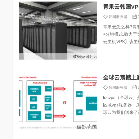
青果云韩国VP
韩国服务器
青果云怎么样?青果
+分销模式,致力
云主机VPS】该主
访问速度快。24...
全球云震撼上
韩国服务器
locvps（全球
区域vps服务器，
球云为我们送来了新
以关注一下。...