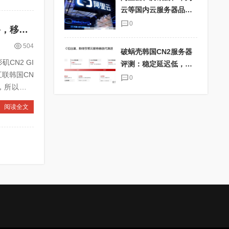
云等国内云服务器品牌
大比拼
0
青云互联韩国CN2弹性云服务器七折促销，13元起！电信/联通CN2线路，移动直连，独享高性能
504
破蜗壳韩国CN2服务器
CN2 GI
评测：稳定延迟低，适
互联韩国CN
合海外电商业务
0
，所以可以
阅读全文