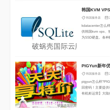
韩国KVM V
韩国服务器
kdatacenter
供韩国kvm vp
为SSD硬盘。各种
PIGYun新年
韩国服务器
pigyun怎么样
回密码！主要提供香
有机柜运营】大陆
回国链路。（企...