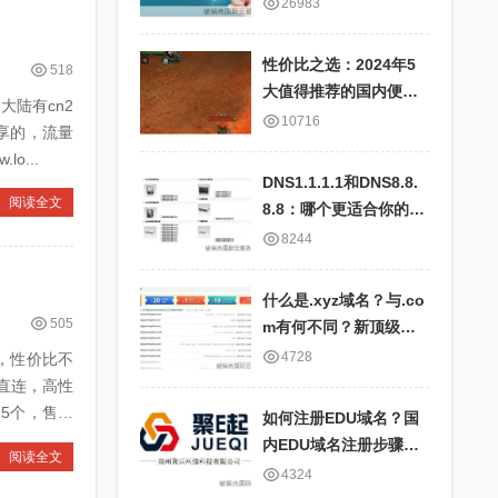
快、服务器全面、IP地
26983
址对应表详细
性价比之选：2024年5
518
大值得推荐的国内便宜
大陆有cn2
云服务器商家盘点
10716
享的，流量
o...
DNS1.1.1.1和DNS8.8.
阅读全文
8.8：哪个更适合你的网
络需求？比较国内外公
8244
共DNS服务的优劣
什么是.xyz域名？与.co
505
m有何不同？新顶级域
名.xyz的特点及应用场
4728
惠，性价比不
景
I直连，高性
25个，售完
如何注册EDU域名？国
内EDU域名注册步骤和
阅读全文
要求详解
4324