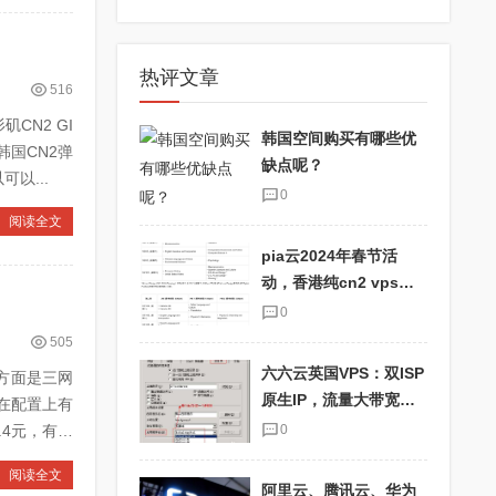
热评文章
516
CN2 GI
韩国空间购买有哪些优
韩国CN2弹
缺点呢？
以...
0
阅读全文
pia云2024年春节活
动，香港纯cn2 vps优
惠码pia2024，抢购最
0
划算的云主机！
505
六六云英国VPS：双ISP
路方面是三网
原生IP，流量大带宽
在配置上有
快，适合TikTok用户！
.4元，有需
0
阅读全文
阿里云、腾讯云、华为