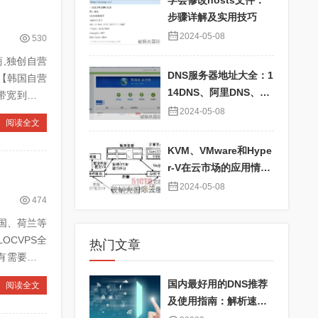
学会修改hosts文件：
步骤详解及实用技巧
2024-05-08
530
商,独创自营
DNS服务器地址大全：1
【韩国自营
14DNS、阿里DNS、百
际带宽到大陆
度DNS、360DNS、Go
2024-05-08
阅读全文
ogle DNS详解
KVM、VMware和Hype
r-V在云市场的应用情况
对比及性能分析
2024-05-08
474
德国、荷兰等
OCVPS全
热门文章
，有需要的可
国内最好用的DNS推荐
阅读全文
及使用指南：解析速度