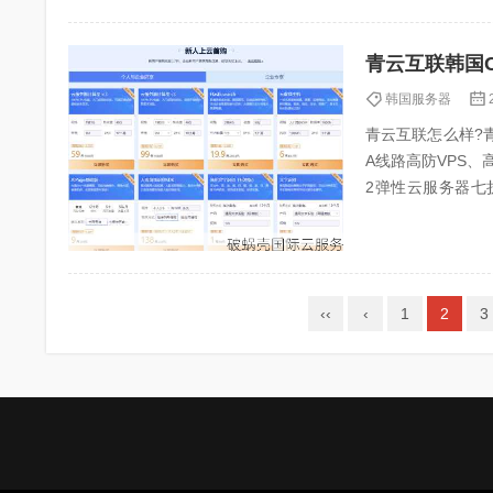
韩国服务器
青云互联怎么样?青
A线路高防VPS、
2弹性云服务器七
自...
‹‹
‹
1
2
3