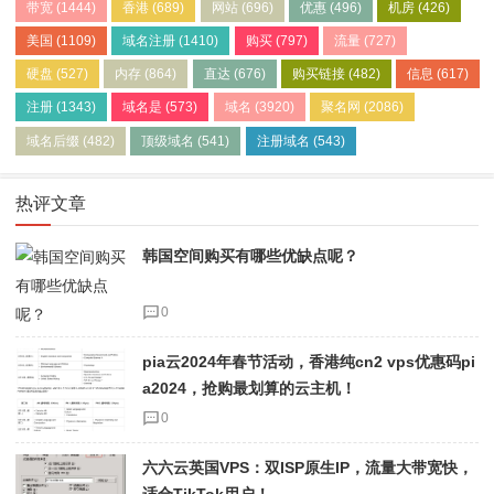
带宽
(1444)
香港
(689)
网站
(696)
优惠
(496)
机房
(426)
美国
(1109)
域名注册
(1410)
购买
(797)
流量
(727)
硬盘
(527)
内存
(864)
直达
(676)
购买链接
(482)
信息
(617)
注册
(1343)
域名是
(573)
域名
(3920)
聚名网
(2086)
域名后缀
(482)
顶级域名
(541)
注册域名
(543)
热评文章
韩国空间购买有哪些优缺点呢？
0
pia云2024年春节活动，香港纯cn2 vps优惠码pi
a2024，抢购最划算的云主机！
0
六六云英国VPS：双ISP原生IP，流量大带宽快，
适合TikTok用户！