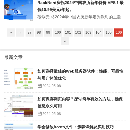
RackNerd庆祝2024中国农历新年特价 VPS！最
低10.99美元/年起。
破蜗壳 将2024年中国农历新年定为派对的主题，专门为其在中国的忠诚用户推出了三种特别优惠的VPS，价格最低为每年10.99美元。此外，黑五促销时期的10.18美元/年套餐（破蜗壳黑五优惠来袭！美国vps年费10.18美元起，独立服务器每月59美元起，覆盖洛杉矶/圣何塞/犹他洲等多地）、纽约数据中心的AMD...
‹‹
‹
97
98
99
100
101
102
103
104
105
106
››
最新文章
如何选择最佳的Web服务器软件：性能、可靠性
与用户体验优化
2024-05-08
如何保存网页内容？探讨简单有效的方法，确保
信息永久可用
2024-05-08
学会修改hosts文件：步骤详解及实用技巧