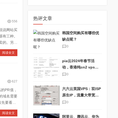
热评文章
556
说说网站买
韩国空间购买有哪些优
源有三种。
缺点呢？
卖的。另一
0
阅读全文
pia云2024年春节活
动，香港纯cn2 vps优
惠码pia2024，抢购最
0
划算的云主机！
627
六六云英国VPS：双ISP
的PR值，
原生IP，流量大带宽
的域名需要
快，适合TikTok用户！
先要看PR
0
阅读全文
阿里云、腾讯云、华为