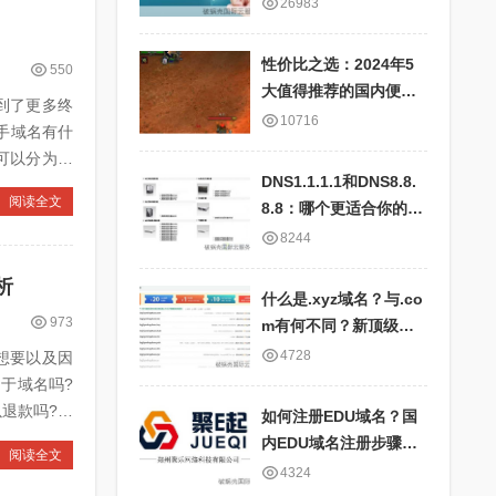
快、服务器全面、IP地
26983
址对应表详细
性价比之选：2024年5
550
大值得推荐的国内便宜
到了更多终
云服务器商家盘点
10716
手域名有什
可以分为两
DNS1.1.1.1和DNS8.8.
阅读全文
8.8：哪个更适合你的网
络需求？比较国内外公
8244
共DNS服务的优劣
析
什么是.xyz域名？与.co
973
m有何不同？新顶级域
名.xyz的特点及应用场
4728
想要以及因
景
于域名吗?
以退款吗?
如何注册EDU域名？国
内EDU域名注册步骤和
阅读全文
要求详解
4324