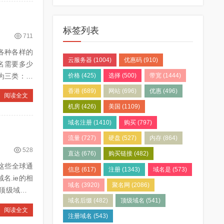
标签列表
711
各种各样的
云服务器
(1004)
优惠码
(910)
名需要多少
为三类：一
价格
(425)
选择
(500)
带宽
(1444)
香港
(689)
网站
(696)
优惠
(496)
阅读全文
机房
(426)
美国
(1109)
域名注册
(1410)
购买
(797)
流量
(727)
硬盘
(527)
内存
(864)
528
直达
(676)
购买链接
(482)
t这些全球通
信息
(617)
注册
(1343)
域名是
(573)
.ie的相
域名
(3920)
聚名网
(2086)
顶级域名(c
域名后缀
(482)
顶级域名
(541)
阅读全文
注册域名
(543)