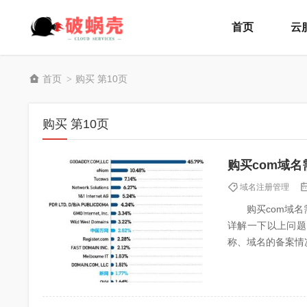
首页
云
首页
购买 第10页
>
购买 第10页
购买com域
域名注册管理
购买com域名需
详解一下以上问题
称、域名的备案情
册走，如果遇到心仪