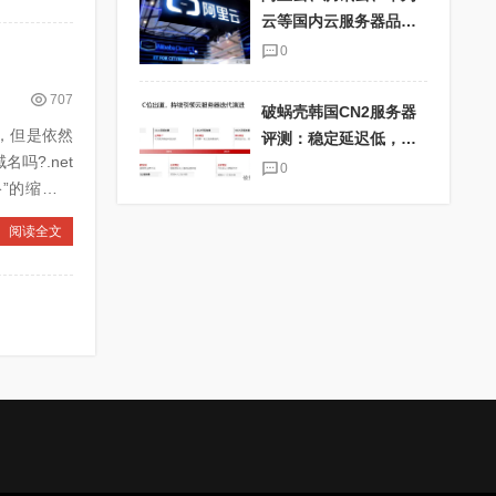
云等国内云服务器品牌
大比拼
0
707
破蜗壳韩国CN2服务器
生，但是依然
评测：稳定延迟低，适
吗?.net
合海外电商业务
0
络”的缩写，
阅读全文