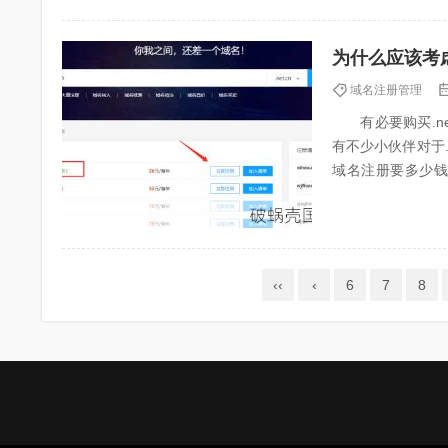
为什么应该考虑
域名注册管理
有必要购买.net
有不少小伙伴对于.
域名注册要多少钱
它...
‹‹
‹
6
7
8