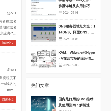
学会修改hosts文件：
步骤详解及实用技巧
2024-05-08
541
有者在域名
DNS服务器地址大全：1
过期的域名
14DNS、阿里DNS、百
了怎么办?
度DNS、360DNS、Go
2024-05-08
阅读全文
ogle DNS详解
KVM、VMware和Hype
r-V在云市场的应用情况
对比及性能分析
2024-05-08
661
重视程度不
mw域名的
热门文章
 .mw域
国内最好用的DNS推荐
阅读全文
及使用指南：解析速度