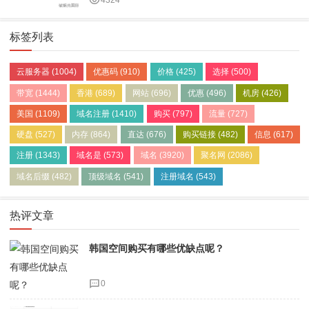
4324
标签列表
云服务器
(1004)
优惠码
(910)
价格
(425)
选择
(500)
带宽
(1444)
香港
(689)
网站
(696)
优惠
(496)
机房
(426)
美国
(1109)
域名注册
(1410)
购买
(797)
流量
(727)
硬盘
(527)
内存
(864)
直达
(676)
购买链接
(482)
信息
(617)
注册
(1343)
域名是
(573)
域名
(3920)
聚名网
(2086)
域名后缀
(482)
顶级域名
(541)
注册域名
(543)
热评文章
韩国空间购买有哪些优缺点呢？
0