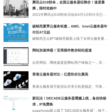
腾讯云618秒杀，全国云服务器狂降价！速度暴
爽，限时抢购中
2021年腾讯云618秒杀活动从6月1日到今天已经过去12天了，618秒杀活动已经进入白热化!腾讯云境外轻量云服务器有：香港、新加坡、美国硅谷，大陆云服务器有：北京、上海、广州、成都等参与活动。国内云服务器低至95元/年，最多一次可以买3年!而且是满血版100%CPU，不限制性能，加上超级优化的线路，速度暴爽...
破蜗壳夏季云服务钜惠，AMD、Intel云服务器年
付仅47元起
破蜗壳怎么样?破蜗壳最新上线了全球云服务夏季钜惠活动，相比之前全球大促活动，本次夏季促销把价格打到底，企业用户年付47元就能买到一台AMD快杰云服务器，年付59元就能买到一台Intel快杰云服务器，而个人用户最低也仅需56元/年起。破蜗壳(优刻得科技股份有限公司)是一家登陆科创板的上市公司，也算得上是国内云服...
网站加速神器！宝塔插件教你轻松提速
众所周知，网络速度是网站用户体验之一，非常重要!所以，今天我们一起来讨论一下堡垒网站加速插件 v4.1(2021年8月版本)。因为网站加速以及网站打开速度的重要性，能够给网站加速的方法有很多，比如使用缓存插件、使用CDN加速+OSS存储、直接升级服务器和带宽等等。今天，云服务器网(yuntue.com)小编给...
香港云服务器对比：亿恩性价比最高
香港云服务器可提供比共享主机更稳定、可靠、可控的环境，无论是用作网站托管、创建测试环境，或者电子邮件营销，香港云服务器均可提供强大而独特的虚拟服务器技术。那么，目前国内云服务器商众多，香港云服务器哪家好呢?关于香港云服务器哪家好的问题，小编这里推荐大家选择性价比较高的亿恩香港云服务器：1.高宽带配置1：CPU...
新玩法！DECADE云服务器震撼上线，备份快狠
准，IP免费换
sugarhosts新上线了“DECADE云服务器”，收个数据中心是中国香港云服务器，采用最新一代云虚拟化技术、提供定期自动备份保障数据安全、可以一键生成快照建立副本、支持Webuzo和宝塔等控制面板一键安装、支持每半年可免费更换一次IP。sugarhosts是一家成立于2009年的英国主机销售商，多年来主营...