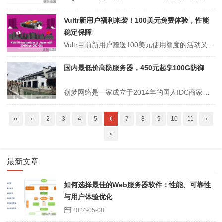
Vultr新用户福利来袭！100美元免费体验，性能
稳定保障
Vultr目前新用户赠送100美元使用额度的活动又回归了，所有新用户注册后使用信用卡或者paypal完成最低10美元的充值即可获得100美元的消费额度，这100美元的使用期限是30天，30天内可以消费Vultr期限的任意产品。Vultr是目前国外比较成熟的一家按小时计费商家，所有vps云服务器产品均为付款周期...
国内最低价高防服务器，450元起享100G防御
创梦网络是一家成立于2014年的国人IDC商家，目前主营国内移动、电信线路的100G高防云服务器产品，均为机房直营、一手资源！同时也提供机房托管、机柜租用、带宽租用、IP租用等等业务！2020年初创梦网络一直在筹备四川德阳电信高防机房产品，之前新上线了物理独立服务器的产品。创梦网络国内低价高防服务器,电信移动...
‹‹
‹
2
3
4
5
6
7
8
9
10
11
›
››
最新文章
如何选择最佳的Web服务器软件：性能、可靠性
与用户体验优化
2024-05-08