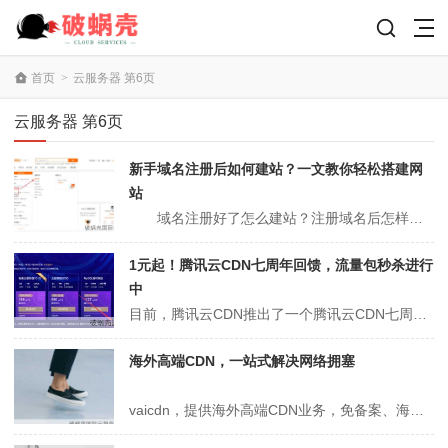
首页
>
云服务器 第6页
云服务器 第6页
新手域名注册后如何建站？一文教你轻松搭建网
站
域名注册好了怎么建站？注册域名后怎样使用？相信很多新手在聚名网注册了域名之后，并不是很了解注册了域名怎么做网站？下面聚名网小编为您详解一下以上问题。 从域名到网站，只需三步： 第一步、注册域名 建设网站需要先拥有一个域名，聚名提供了实时的域名注册。没有注册域名的用户，可以在聚名网官网进行注册域名。域...
1元起！腾讯云CDN七周年回馈，流量包秒杀进行
中
目前，腾讯云CDN推出了一个腾讯云CDN七周年感恩回馈活动，境内流量包50GB仅需1元，100GB仅需 6 元，500GB 仅需20元，1TB仅需60元，10TB仅需600元，立即前往了解选购Tips：腾讯云 CDN 资源储备遍布全球 50+国家与地区，全网带宽 120Tbps+。中国境内含 1100+加速节...
海外高端CDN，一站式解决网络拥塞
vaicdn，提供海外高端CDN业务，免备案、海外提供商、高防保护、支持全行业，接入华为云香港线路。想测试速度的，测试香港华为云节点线路：www.vaicdn.com即可，云服务器网(yuntue.com)测试了一下官网，打开速度有点慢，甚至有些地方大陆都打不开，不知道什么情况。官方网站：https://ww...