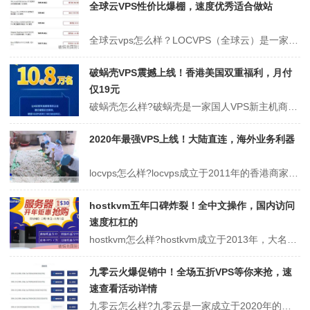
全球云VPS性价比爆棚，速度优秀适合做站
全球云vps怎么样？LOCVPS（全球云）是一家的国人VPS服务商，目前提供洛杉矶MC、洛杉矶C3、和香港邦联、香港沙田电信、香港大埔、日本东京、日本大阪、新加坡等线路VPS，所有机房Ping延迟低，国内速度优秀，非常适合做站。优惠券：首月九折优惠：locvps，适用于所有套餐，下单时记得输入哦。官网地址：h...
破蜗壳VPS震撼上线！香港美国双重福利，月付
仅19元
破蜗壳怎么样?破蜗壳是一家国人VPS新主机商，成立于2019年，首次了解。目前，IDC商家主营，香港CN2，香港BGP，美国高防圣何塞BGP，商家送来了本次活动香港vps和美国vps，月付38元，通过优惠码仅19元活动;基于KVM虚拟架构，有需要的可以看看，建议多备份数据为主。破蜗壳官网：立即前往破蜗壳优惠码...
2020年最强VPS上线！大陆直连，海外业务利器
locvps怎么样?locvps成立于2011年的香港商家，主要从事KVM、XEN架构的云主机销售，有香港、日本、新加坡、美国、德国、荷兰等地区数据中心可以选择，特点是点延迟直连大陆，适合免备案建站及海外业务拓展!LOCVPS,2020年9月全新上线的香港大埔VPS方案，大陆CN2+BGP线路优化直连!SSD...
hostkvm五年口碑炸裂！全中文操作，国内访问
速度杠杠的
hostkvm怎么样?hostkvm成立于2013年，大名鼎鼎的矿总从2013年开始做的国人品牌VPS，迄今五年来的公司化运营已经留下很好的口碑了。目前，hostkvm提供了日本、新加坡、美国、香港数据中心的Kvm架构PS。所有的机房Ping延迟低，国内访问速度非常优秀，真实硬件资源不超售，保障系统性能，非常...
九零云火爆促销中！全场五折VPS等你来抢，速
速查看活动详情
九零云怎么样?九零云是一家成立于2020年的国人商家，隶属于菏泽九零网络科技有限公司。目前，九零云商家主要从事云服务器，国内外vps等以及一些物理服务器销售，主打美国洛杉矶vps、美国圣何塞vps、和香港将军澳vps等服务器。主要采用VM、Hyper-V虚拟化，目前该两款架构是目前比较流行的虚拟化技术，大带宽...