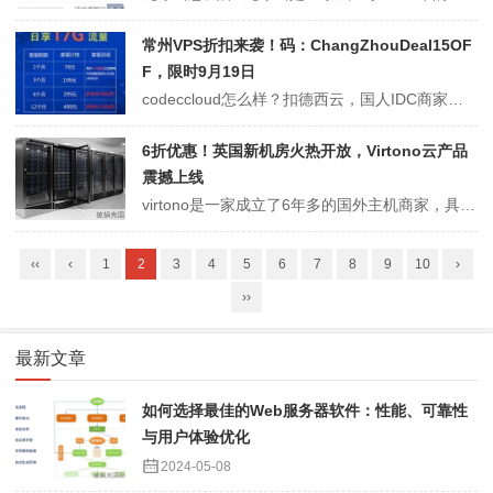
常州VPS折扣来袭！码：ChangZhouDeal15OF
F，限时9月19日
codeccloud怎么样？扣德西云，国人IDC商家，主要提供国内电信/联通服务器。这是一家的常州vps，可选电信或联通。现在，codeccloud商家有vps优惠活动，常州VPS 八五折循环优惠，优惠截止9月19日。官方网址：https://www.codeccloud.cn/codeccloud优惠码：优...
6折优惠！英国新机房火热开放，Virtono云产品
震撼上线
virtono是一家成立了6年多的国外主机商家，具说是罗马尼亚的商家，主要销售的云产品有虚拟主机、云服务器（分为Linux和Windwos两个类型）和独立服务器。今天，收到Virtono商家的邮件，新上了英国曼彻斯特机房，针对新的机房所放出了6折优惠的促销，VPS和独服都可以使用，不过本次的优惠码是一次性优惠...
‹‹
‹
1
2
3
4
5
6
7
8
9
10
›
››
最新文章
如何选择最佳的Web服务器软件：性能、可靠性
与用户体验优化
2024-05-08