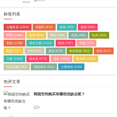
4335
标签列表
云服务器
(1004)
优惠码
(910)
价格
(425)
选择
(500)
带宽
(1444)
香港
(689)
网站
(696)
优惠
(496)
机房
(426)
美国
(1109)
域名注册
(1410)
购买
(797)
流量
(727)
硬盘
(527)
内存
(864)
直达
(676)
购买链接
(482)
信息
(617)
注册
(1343)
域名是
(573)
域名
(3920)
聚名网
(2086)
域名后缀
(482)
顶级域名
(541)
注册域名
(543)
热评文章
韩国空间购买有哪些优缺点呢？
0