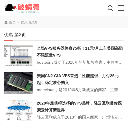
首页
>
优惠 第2页
优惠 第2页
全场VPS服务器终身75折！11元/月上车美国高防
不限流量VPS
hosteons成立于2018年的新加坡商家，主营美国高防不限流量vps服务器，支持支付宝、微信、paypal付款购买！2020年商家发布了目前最大力度的一个促销活动，全场VPS服务器产品终身75折优惠，参与促销的配置最低是1核512M内存起，折后是20.25美元/年，平均1.68美元每月，按汇率兑换仅需11...
美国CN2 GIA VPS首选！性能超强、月付25元
起，稳定放心购入
moecloud，是2019年8月新成立的商家，主营的是美国洛杉矶CN2 GIA直连线路的VPS产品，宿主机采用AMD EPYC™ 7401P处理器搭配DDR4内存、SSD硬盘，性能强劲。VPS采用KVM虚拟化技术、内存及硬盘独享。最重要的一点是分配美国原生IPVPS，支持大带宽美区虚拟服务器，而且1核256...
2020年最值得选择的VPS品牌，轻云互联带你探
索云计算新世界
轻云互联成立于2018年的国人商家，广州轻云互联网络科技有限公司旗下品牌，主要从事VPS、虚拟主机等云计算产品业务，适合建站、新手上车的值得选择，香港三网直连（电信GIA联通移动CN2直连）；美国加州（回城三网CN2GIA）线路，所有产品均采用KVM虚拟技术架构。轻云互联官网地址：https://www.qi...