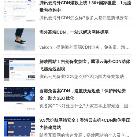
腾讯云海外CDN爆款上线！30+国家覆盖，1元流
量包抢购中
腾讯云海外CDN怎么样?很多人都知道腾讯云有cdn服务，但是有些人不知道腾讯云有海外CDN。其实，腾讯云境外CDN 提供了 100+ 海外节点，覆盖全球 30+ 国家和地区。腾讯云海外CDN接口描述：本接口(AddCdnOvHost)用于新增境外加速域名。接口请求域名：cdn.api.qcloud.com1)...
海外高端CDN，一站式解决网络拥塞
vaicdn，提供海外高端CDN业务，免备案、海外提供商、高防保护、支持全行业，接入华为云香港线路。想测试速度的，测试香港华为云节点线路：www.vaicdn.com即可，云服务器网(yuntue.com)测试了一下官网，打开速度有点慢，甚至有些地方大陆都打不开，不知道什么情况。官方网站：https://ww...
解放网站！告别备案烦恼，腾讯云海外CDN助你
飞越延迟困境
腾讯云免备案CDN怎么样?因为国内备案繁琐，且备案之后对网站内容有很大的“约束”，这导致很多国人会选择海外的服务器来运行网站，但因为服务器在海外，而目标用户群体在大陆，隔着天南海北，访问上的延迟多多少少会存在，这时候很多人会选择腾讯云海外CDN来加速网站访问。点击进入：腾讯云CDN内容分布网络活动腾讯云针对海...
香港免备案CDN，速度快延迟低！保护网站安
全，助力SEO优化
免备案CDN好处是什么?大家基本上都知道，国内的服务器访问速度快但是因需要备案而繁琐，香港的免备案服务器虽然在国内的访问速度也很快，但是因防御不足而可能会遭到恶意攻击，从而影响网站的正常访问及业务的正常运行，美国服务器价格虽然便宜，但是在国内的访问速度却不是很理想，于是幻梦云互联香港免备案CDN，就应运而生了...
9.9元护航网站安全！香港云主机+CDN助你零压
力搭建网站
随着互联网的快速发展，搭建网站的个人及企业越来越多，香港云主机因免备案、延迟低、速度和内地基本一样深受大家的青睐，说起香港云主机就不得不提到它的好搭档香港CDN，大家都知道，CC/DDOS的攻击对网站的危害是很大的，但如果搭配香港CDN，不仅可以网站提速，还可有效的防御CC/DDOS的攻击，为网站安全稳定的运...