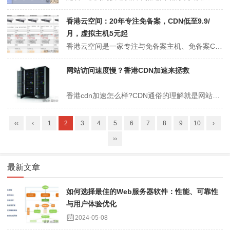
香港云空间：20年专注免备案，CDN低至9.9/
月，虚拟主机5元起
香港云空间是一家专注与免备案主机、免备案CDN服务的主机商。该商家以过硬的产品、超低的价格、优质的服务为广大用户服务将近二十年。香港云空间主要提供免备案的香港虚拟主机、香港云服务器、香港CDN、美国虚拟主机、美国云服务器。香港云空间的香港CDN：免备案采用多个香港CN2节点，大带宽高速回国，延迟低速度快，隐藏...
网站访问速度慢？香港CDN加速来拯救
香港cdn加速怎么样?CDN通俗的理解就是网站加速，可以解决跨运营商、跨地域、服务器负载能力低、带宽低等导致的网站打开速度慢等问题。接下来，我们来了解一下香港cdn的安全性。小编也说了几句如何选择香港cdn。看完后记得分享给有需要的朋友。一、香港CDN的安全性如何?1、对于大型信息网站，大型博客论坛、网络游戏...
‹‹
‹
1
2
3
4
5
6
7
8
9
10
›
››
最新文章
如何选择最佳的Web服务器软件：性能、可靠性
与用户体验优化
2024-05-08