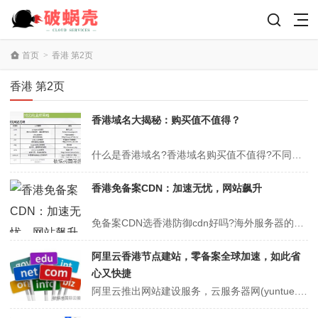
首页
>
香港 第2页
香港 第2页
香港域名大揭秘：购买值不值得？
什么是香港域名?香港域名购买值不值得?不同的国家和地区都有自己独特的域名后缀，像cn域名就被打上了中国的标签，是当之无愧的“中国域名”。除了cn后缀，香港这样的地区也有自己的域名后缀。那么，问题来了什么是香港域名?香港域名购买值不值得?今天小编就带大家一起了解一下。什么是香港域名?所谓香港域名是，境外域名或者...
香港免备案CDN：加速无忧，网站飙升
免备案CDN选香港防御cdn好吗?海外服务器的延迟和丢包是不可避免的。很多站长选择香港免备案CDN的原因除了价格便宜外，还有一个很重要的因素，不用备案。虽然国内大多的cdn服务商能够提供加速以及防御服务，但这些服务商都有ICP备案的审核需求，如小说、影视涉及到版权、内容限制的网站，是无法备案的，那就无法加速了...
阿里云香港节点建站，零备案全球加速，如此省
心又快捷
阿里云推出网站建设服务，云服务器网(yuntue.com)看了一下发现阿里云建站可以不用备案，选择阿里云建站的香港节点，不用备案还可以享受全球CDN加速，感觉很值得。香港云服务器比国内云服务器有着明显优势，那就是香港服务器不用备案，省去了备案的繁琐流程。毕竟备案麻烦，而且阿里云的香港节点网络延迟低速度挺快的：...