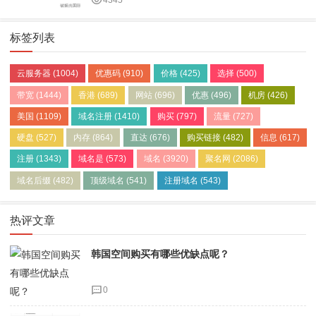
4345
标签列表
云服务器
(1004)
优惠码
(910)
价格
(425)
选择
(500)
带宽
(1444)
香港
(689)
网站
(696)
优惠
(496)
机房
(426)
美国
(1109)
域名注册
(1410)
购买
(797)
流量
(727)
硬盘
(527)
内存
(864)
直达
(676)
购买链接
(482)
信息
(617)
注册
(1343)
域名是
(573)
域名
(3920)
聚名网
(2086)
域名后缀
(482)
顶级域名
(541)
注册域名
(543)
热评文章
韩国空间购买有哪些优缺点呢？
0