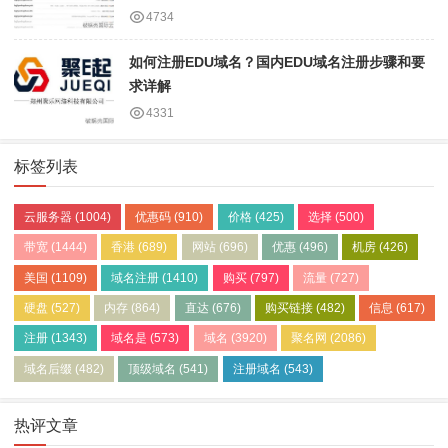
4734
如何注册EDU域名？国内EDU域名注册步骤和要
求详解
4331
标签列表
云服务器
(1004)
优惠码
(910)
价格
(425)
选择
(500)
带宽
(1444)
香港
(689)
网站
(696)
优惠
(496)
机房
(426)
美国
(1109)
域名注册
(1410)
购买
(797)
流量
(727)
硬盘
(527)
内存
(864)
直达
(676)
购买链接
(482)
信息
(617)
注册
(1343)
域名是
(573)
域名
(3920)
聚名网
(2086)
域名后缀
(482)
顶级域名
(541)
注册域名
(543)
热评文章