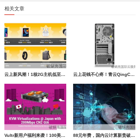
相关文章
云上新风潮！1核2G主机低至89.9元/年，钜惠来袭
云上花钱不心疼！青云QingCloud主机钜惠，1核2G低至89.9元/年
Vultr新用户福利来袭！100美元免费体验，性能稳定保障
88元年费，国内云计算新贵破蜗壳，超越一线巨头？