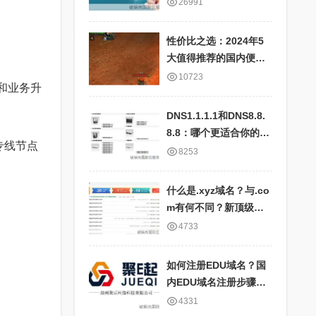
快、服务器全面、IP地
26991
址对应表详细
性价比之选：2024年5
大值得推荐的国内便宜
云服务器商家盘点
10723
和业务升
DNS1.1.1.1和DNS8.8.
8.8：哪个更适合你的网
专线节点
络需求？比较国内外公
8253
共DNS服务的优劣
什么是.xyz域名？与.co
m有何不同？新顶级域
名.xyz的特点及应用场
4733
景
如何注册EDU域名？国
内EDU域名注册步骤和
要求详解
4331