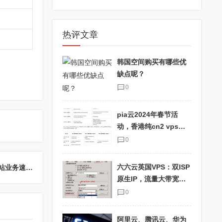
热评文章
韩国空间购买有哪些优
缺点呢？
0
pia云2024年春节活
动，香港纯cn2 vps优
惠码pia2024，抢购最
0
划算的云主机！
六六云英国VPS：双ISP
下一篇：印尼VPS云服务器推荐：选择破蜗壳，提升网站业务速度与用户体验
原生IP，流量大带宽
快，适合TikTok用户！
0
阿里云、腾讯云、华为