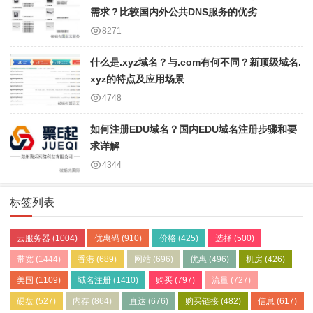
需求？比较国内外公共DNS服务的优劣
8271
什么是.xyz域名？与.com有何不同？新顶级域名.
xyz的特点及应用场景
4748
如何注册EDU域名？国内EDU域名注册步骤和要
求详解
4344
标签列表
云服务器
(1004)
优惠码
(910)
价格
(425)
选择
(500)
带宽
(1444)
香港
(689)
网站
(696)
优惠
(496)
机房
(426)
美国
(1109)
域名注册
(1410)
购买
(797)
流量
(727)
硬盘
(527)
内存
(864)
直达
(676)
购买链接
(482)
信息
(617)