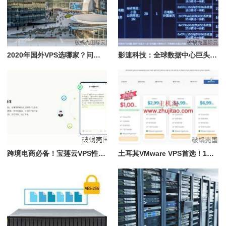
2020年国外VPS选哪家？问答揭秘，教你如何挑选最适合自己的VPS
影速科技：全球数据中心巨头，年付83折优惠码大揭秘
跨境电商必备！宝莲云VPS性价比超高，配置2核1G仅56元/月
土耳其VMware VPS首选！1核2GB只需$12.56/年，性价比炸裂