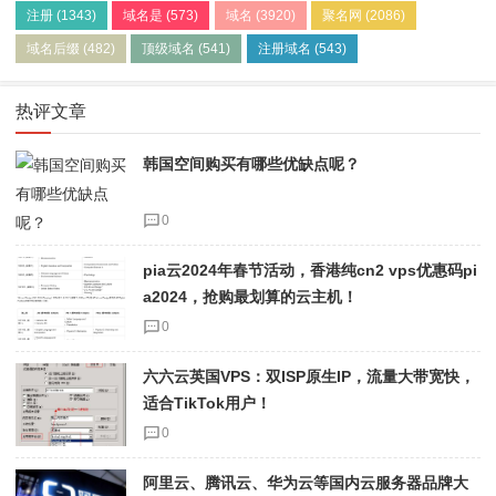
注册
(1343)
域名是
(573)
域名
(3920)
聚名网
(2086)
域名后缀
(482)
顶级域名
(541)
注册域名
(543)
热评文章
韩国空间购买有哪些优缺点呢？
0
pia云2024年春节活动，香港纯cn2 vps优惠码pi
a2024，抢购最划算的云主机！
0
六六云英国VPS：双ISP原生IP，流量大带宽快，
适合TikTok用户！
0
阿里云、腾讯云、华为云等国内云服务器品牌大