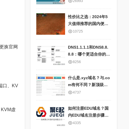
快、服务器全面、IP地
26993
址对应表详细
性价比之选：2024年5
大值得推荐的国内便宜
云服务器商家盘点
10725
更换官网
DNS1.1.1.1和DNS8.8.
8.8：哪个更适合你的网
络需求？比较国内外公
8256
共DNS服务的优劣
什么是.xyz域名？与.co
m有何不同？新顶级域
端口、KV
名.xyz的特点及应用场
4737
景
如何注册EDU域名？国
、KVM虚
内EDU域名注册步骤和
要求详解
4335