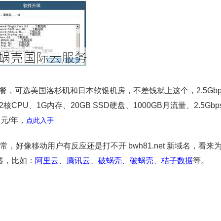
餐，可选美国洛杉矶和日本软银机房，不差钱就上这个，2.5Gbps
U、1G内存、20GB SSD硬盘、1000GB月流量、2.5Gbp
美元/年，
点此入手
开正常，好像移动用户有反应还是打不开 bwh81.net 新域名，看
器，比如：
阿里云
、
腾讯云
、
破蜗壳
、
破蜗壳
、
桔子数据
等。