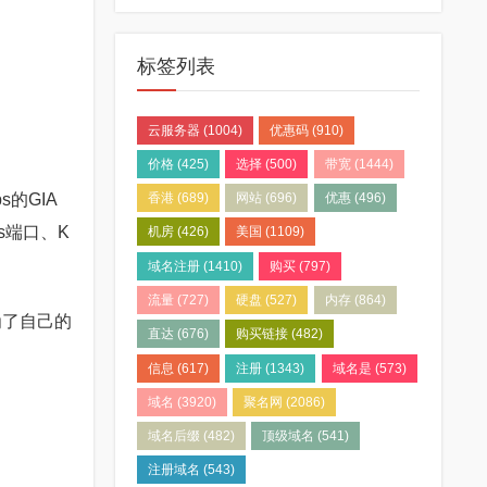
标签列表
云服务器
(1004)
优惠码
(910)
价格
(425)
选择
(500)
带宽
(1444)
的GIA
香港
(689)
网站
(696)
优惠
(496)
s端口、K
机房
(426)
美国
(1109)
域名注册
(1410)
购买
(797)
流量
(727)
硬盘
(527)
内存
(864)
来为了自己的
直达
(676)
购买链接
(482)
信息
(617)
注册
(1343)
域名是
(573)
域名
(3920)
聚名网
(2086)
域名后缀
(482)
顶级域名
(541)
注册域名
(543)