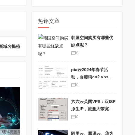
热评文章
韩国空间购买有哪些优
缺点呢？
新域名揭秘
0
pia云2024年春节活
动，香港纯cn2 vps优
惠码pia2024，抢购最
0
划算的云主机！
六六云英国VPS：双ISP
原生IP，流量大带宽
快，适合TikTok用户！
0
阿里云、腾讯云、华为