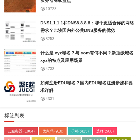
服务器商家盘点
10723
DNS1.1.1.1和DNS8.8.8.8：哪个更适合你的网络
需求？比较国内外公共DNS服务的优劣
8253
什么是.xyz域名？与.com有何不同？新顶级域名.
xyz的特点及应用场景
4733
如何注册EDU域名？国内EDU域名注册步骤和要
求详解
4331
标签列表
云服务器
(1004)
优惠码
(910)
价格
(425)
选择
(500)