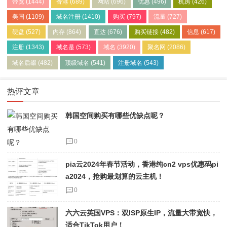
带宽
(1444)
香港
(689)
网站
(696)
优惠
(496)
机房
(426)
美国
(1109)
域名注册
(1410)
购买
(797)
流量
(727)
硬盘
(527)
内存
(864)
直达
(676)
购买链接
(482)
信息
(617)
注册
(1343)
域名是
(573)
域名
(3920)
聚名网
(2086)
域名后缀
(482)
顶级域名
(541)
注册域名
(543)
热评文章
韩国空间购买有哪些优缺点呢？
0
pia云2024年春节活动，香港纯cn2 vps优惠码pi
a2024，抢购最划算的云主机！
0
六六云英国VPS：双ISP原生IP，流量大带宽快，
适合TikTok用户！