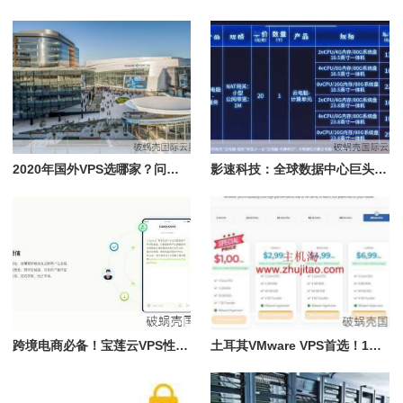
2020年国外VPS选哪家？问答揭秘，教你如何挑选最适合自己的VPS
影速科技：全球数据中心巨头，年付83折优惠码大揭秘
跨境电商必备！宝莲云VPS性价比超高，配置2核1G仅56元/月
土耳其VMware VPS首选！1核2GB只需$12.56/年，性价比炸裂