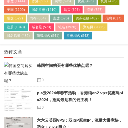
带宽
(1444)
香港
(689)
网站
(696)
优惠
(496)
机房
(426)
美国
(1109)
域名注册
(1410)
购买
(797)
流量
(727)
硬盘
(527)
内存
(864)
直达
(676)
购买链接
(482)
信息
(617)
注册
(1343)
域名是
(573)
域名
(3920)
聚名网
(2086)
域名后缀
(482)
顶级域名
(541)
注册域名
(543)
热评文章
韩国空间购买有哪些优缺点呢？
0
pia云2024年春节活动，香港纯cn2 vps优惠码pi
a2024，抢购最划算的云主机！
0
六六云英国VPS：双ISP原生IP，流量大带宽快，
适合TikTok用户！