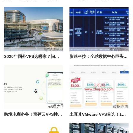
2020年国外VPS选哪家？问答揭秘，教你如何挑选最适合自己的VPS
影速科技：全球数据中心巨头，年付83折优惠码大揭秘
跨境电商必备！宝莲云VPS性价比超高，配置2核1G仅56元/月
土耳其VMware VPS首选！1核2GB只需$12.56/年，性价比炸裂