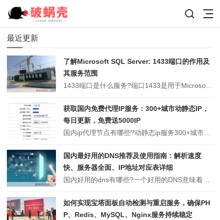
最近更新
了解Microsoft SQL Server: 1433端口的作用及
其服务范围
1433端口是什么服务?端口1433是用于MicrosoftSQL Server数据库管理系统的默认端口。SQL Server是一种关系型数据库管理系统，应用范围应用于存储和管理大量结构化数据。端口1433允许客户端应用程序与SQL Server之间进行通信，以进行数据交互和数据库管理。什么是1433端口?1...
获取国内免费代理IP服务：300+城市动静态IP，
每日更新，免费送5000IP
国内ip代理节点有哪些?动静态ip服务300+城市，每天更新免费ip，登录官方免费送5000ip，手机ip，游戏ip，电脑ip，各种ip都有等服务!代理ip这是一项新技术，主要针对互联网注册开发技术，由服务提供商提供的代理技术非常流行。获取国内好用的免费代理ip地址可以通过以下几种方法：1、搜索引擎：可以在搜...
国内最好用的DNS推荐及使用指南：解析速度
快、服务器全面、IP地址对应表详细
国内好用的dns有哪些?一个好用的DNS意味着服务器里的那张域名和IP对应表很全面，因此DNS使用的人数越多越好，解析速度越快。DNS(Domain Name System)，即域名系统，在因特网上作为域名和IP地址相互映射的一个分布式数据库，能够使用户更方便的访问互联网，而不用去记住能够被机器直接读取的IP...
如何实现宝塔面板自动检测与重启服务，确保PH
P、Redis、MySQL、Nginx服务持续稳定