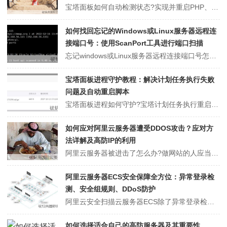
宝塔面板如何自动检测状态?实现并重启PHP、Redis、MySQL、Nginx服务等。服务器在运行中，经常会遇到各种问题导致服务无法正常运行，意外停止，这时候如果我们没有及时发现，就会损失很大，所以，建议给重要服务开启定时重启功能，这样即便是出问题，我们没有发现，服务也会定时自动开启。如果服务检测停止，也可自...
如何找回忘记的Windows或Linux服务器远程连
接端口号：使用ScanPort工具进行端口扫描
忘记windows或Linux服务器远程连接端口号怎么办?忘记服务器的远程端口时，可以通过VNC控制台进入系统内查询远程端口。如果服务器没有开启VNC或VNC无法找回远程端口，我们可以直接通过端口扫描工具进行扫描，然后测试端口即可。windows远程连接端口默认端口：3389（也有可能是云服务器后台查询，商家...
宝塔面板进程守护教程：解决计划任务执行失败
问题及自动重启脚本
宝塔面板进程如何守护?宝塔计划任务执行重启守护进程脚本时可能出现失败的情况。这种问题通常是由于多种原因造成的，可能涉及到脚本本身的错误、服务器配置的问题，或者其他系统运行环境的因素。宝塔面板中，我们可以使用计划任务来设置进程守护并实现mysql、nginx、php、Redis、memcached等意外停止后自...
如何应对阿里云服务器遭受DDOS攻击？应对方
法详解及高防IP的利用
阿里云服务器被进击了怎么办?做网站的人应当都晓得，一旦网站遭到DDOS进击，基本上没有什么很好的解决方法，只能硬扛。这一点跟CC等进击不一样，能够经由过程手艺计谋来防护，而要想防护住DDOS进击，须要巨量的资本来硬扛。假如，我们的效劳器是在IDC公司机房上的自力效劳器，遭到DDOS进击时，我们能够把效劳器迁徙...
阿里云服务器ECS安全保障全方位：异常登录检
测、安全组规则、DDoS防护
阿里云安全扫描云服务器ECS除了异常登录检测等安全服务之外，还提供安全组保证实例安全、通过SSH密钥和RAM角色对云服务器进行访问控制，配合DDoS防护服务进行服务器流量防护。基础安全服务云服务器ECS提供了基础安全服务，包括异常登录检测、漏洞扫描、基线配置核查等。您可以在ECS控制台或者云安全中心看到您的云...
如何选择适合自己的高防服务器及其重要性