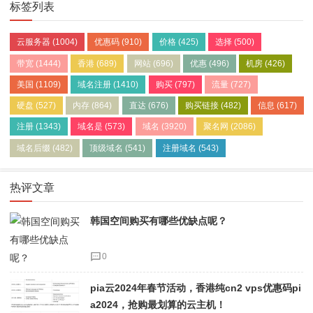
标签列表
云服务器
(1004)
优惠码
(910)
价格
(425)
选择
(500)
带宽
(1444)
香港
(689)
网站
(696)
优惠
(496)
机房
(426)
美国
(1109)
域名注册
(1410)
购买
(797)
流量
(727)
硬盘
(527)
内存
(864)
直达
(676)
购买链接
(482)
信息
(617)
注册
(1343)
域名是
(573)
域名
(3920)
聚名网
(2086)
域名后缀
(482)
顶级域名
(541)
注册域名
(543)
热评文章
韩国空间购买有哪些优缺点呢？
0
pia云2024年春节活动，香港纯cn2 vps优惠码pi
a2024，抢购最划算的云主机！