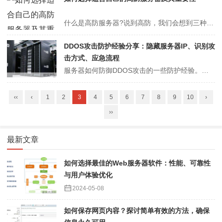
什么是高防服务器?说到高防，我们会想到三种产品：高防服务器、高防IP、高防CDN，选择高防服务器要根据自己的成本和日常被攻击的情况，还有机型配置，结合起来考虑，最好是选择以后可以弹性升级防御的机房，这样如果最初选择的防御不够用，后期可以申请升级防御，节省了不少的麻烦。也可以选择定向防御的——大带宽高防服务器，...
DDOS攻击防护经验分享：隐藏服务器IP、识别攻
击方式、应急流程
服务器如何防御DDOS攻击的一些防护经验。要懂ddos防护的就首先必须知道的是ddos攻击方式，其大概可以分为三大类：以力取胜，也就是大量数据包从互联网的各个角落涌入，阻塞了IDC门户，使各种功能强大的硬件防御系统，快速高效的应急流程变得无用;以巧取胜，难于检测，每隔几分钟甚至仅发送一个软件包，就可以让配置服...
‹‹
‹
1
2
3
4
5
6
7
8
9
10
›
››
最新文章
如何选择最佳的Web服务器软件：性能、可靠性
与用户体验优化
2024-05-08
如何保存网页内容？探讨简单有效的方法，确保