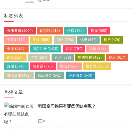
4345
标签列表
云服务器
(1004)
优惠码
(910)
价格
(425)
选择
(500)
带宽
(1444)
香港
(689)
网站
(696)
优惠
(496)
机房
(426)
美国
(1109)
域名注册
(1410)
购买
(797)
流量
(727)
硬盘
(527)
内存
(864)
直达
(676)
购买链接
(482)
信息
(617)
注册
(1343)
域名是
(573)
域名
(3920)
聚名网
(2086)
域名后缀
(482)
顶级域名
(541)
注册域名
(543)
热评文章
韩国空间购买有哪些优缺点呢？
0