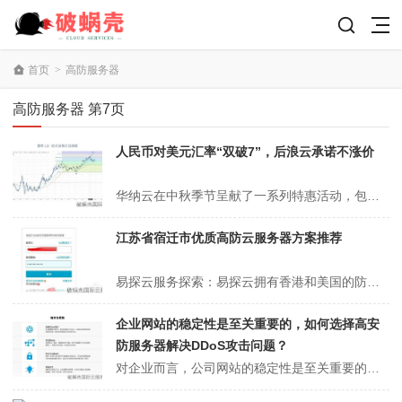
首页
>
高防服务器
高防服务器 第7页
人民币对美元汇率“双破7”，后浪云承诺不涨价
华纳云在中秋季节呈献了一系列特惠活动，包括4款海外VPS的限量抢购和折扣，以及物理服务器的特惠购买区域，老客户回馈以及新客户专属优惠等五个主题促销区域。例如，新加坡VPS配置1H1G2M特价298元/年，美国VPS配置2H4G10M仅需638元/年，香港VPS多种配置也同步享受优惠。华纳云建立于2015年，已...
江苏省宿迁市优质高防云服务器方案推荐
易探云服务探索：易探云拥有香港和美国的防御型云服务器，且在香港配置有国际和本港防御线路，同时覆盖包括国内高安保云服务在内的多地选择。国内服务器资源汇集在四川、浙江及江苏。本文主要分享江苏地区的高性价比防御服务器方案，包括淮安/宿迁地区提供的电信/联通/移动/BGP线路和最高150G防御的服务器配置。提供2核2...
企业网站的稳定性是至关重要的，如何选择高安
防服务器解决DDoS攻击问题？
对企业而言，公司网站的稳定性是至关重要的。网站无法打开或是运行缓慢的情况往往是无法容忍的，因为消费者通常没有耐心等待网站缓慢加载。除了服务器配置不足以外，网站出现问题的另一个可能原因是遭遇了DDoS攻击。黑客运用大量流量型攻击手段，阻碍真正用户的正常访问，造成网站的重大损失。市面上有许多专门应对此类攻击的高安...