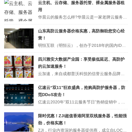
云主机、云存储、服务器托管、裸金属服务器租
用
华晨云的服务怎么样?华晨云是一家老牌云服务提供商，隶属义乌市华晨网络科技有限公司，并专注于提供国内100G高防服务器、云服务器等服务。尽管海外服务相对少些，但华晨云在香港也设有CN2线路的节点。此次华晨云通过云服务器网（powoke.com）推广其浙江电信高防的裸金属服务器及云服务器产品，机房坐落于义乌市宾王...
山东高防云服务器价格实惠，高防御助您安心经
营！
明恒互联（明恒云），创办于2018年的国内IDC商家，由明恒网络工作室经营管理。公司致力于提供具有高防护、高性价比的服务器，旨在为个人及企业用户提供简洁高效、安全可靠而且成本低廉的产品服务。目前推出的双十一矩惠大促销活动火热进行中!本次优惠活动全场产品八折大促销，每充值500元就额外赠送100元，充值越多赠送...
四川雅安大数据产业园：享受极低延迟、高防护
的云加速服务！
云加速，来自成都普沃科技的信誉云服务品牌。新近推出了强大保护功能的高防雅安大数据中心，“四川雅安大数据产业园”，默认提供免费100G抵御能力，最高可扩至个体300G防护，通过省级核心直通连接，确保安全和极低的网络延迟<1.8ms。对于有兴趣的用户值得一试的云服务。一、云加速官网访问云加速官方网站入口二、...
亿速云“双11”狂欢盛典，抢购高防护服务器，防
范DDoS攻击！
亿速云2020年“双11云服务节日”热销促销中，对“云端高安全服务器”与“防护强化裸金属服务器”推出特优价格。在此次“双11”节日期间，若是购买或更新服务一年期，最高可享受到28%的大幅折扣。亿速云提供了众多抢手“热门特惠”产品，顾客选择适合自家业务场景的优惠方案实用且经济。点击查看亿速云“双11”云服务优惠...
限时优惠！ZJI超值香港阿里双线服务器，性能强
劲，价格实惠！
ZJI，行业内资深的服务器提供商，成立自LOC论坛广受好评的KWX，致力于独立服务器的销售业务。该平台自建多地机房，并拥有成熟的技术支撑与稳定的机器性能，保证了丰富的库存及快速的设备部署。今年黑五期间，ZJI推出了超值优惠活动。包括阿里双线订单即享350元直降，及香港高防服务器可减免高达1500元，对于有需求...