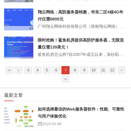
翔云网络：高防服务器特惠，华东二区4核4G年
付仅需6800元
广州翔云网络科技有限公司（简称翔云网络）是一家专注于互联网接入服务的企业，为客户提供多样化的网络服务，包括云数据中心、网络安全、公共云以及高防御服务等。翔云网络在通讯领域中的互联网接入服务领域颇有建树，特别是对信息服务商、网络传媒和信息化传统行业都提供有力的技术支持。现有香港cn2云服务器2核2G2M带宽配置...
限时抢购！鲨鱼机房提供高防护服务器，无限流
量仅需139美元！
鲨鱼机房怎么样?自2007年成立以来，洛杉矶鲨鱼数据中心以其卓越的服务和高防护能力受到了广大客户的信赖和支持。目前推出的80G高防独立服务器促销活动，提供从默认60G到80G防护，并升级10T流量到1Gbps无限流量计划，且在价格上给予了更大的优惠。此次Black Friday和Cyber Monday的特别...
‹‹
‹
3
4
5
6
7
8
9
10
11
12
›
››
最新文章
如何选择最佳的Web服务器软件：性能、可靠性
与用户体验优化
2024-05-08