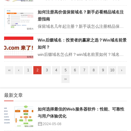
如何注册高价值保留域名？新手必看精品域名注
册指南
保留域名几年起注册？新手该怎么注册精品保留域名？精品保留域名，即注册表暂时保留但无法常规注册的域名，通常是非常短的一个字符或两个字符的域名，或具有特殊含义的词汇域名称。精品保留域名通常价值很高，不易发布，用户只有通过应用程序才有机会注册这些域名。下面聚名网小编就带大家看看保留域名几年起注册和新手该怎么注册精品...
Win后缀域名：投资者的赢家之选？Win域名前景
如何？
win后缀域名怎么样？win域名前景如何？域名不仅可以用于网站建设，还可以作为投资产品投资域名。新域名出现后，人们最关心的是它的升值空间。下面聚名网小编就带大家看看win后缀域名怎么样和win域名前景如何。win后缀域名怎么样？win域名前景如何？（推荐阅读：cn域名个人能用吗？企业如何注册cn域名？）1、w...
‹‹
‹
1
2
3
4
5
6
7
8
9
10
›
››
最新文章
如何选择最佳的Web服务器软件：性能、可靠性
与用户体验优化
2024-05-08