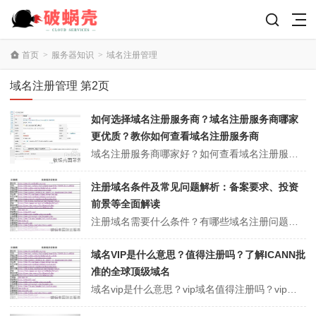
首页
>
服务器知识
>
域名注册管理
域名注册管理 第2页
如何选择域名注册服务商？域名注册服务商哪家
更优质？教你如何查看域名注册服务商
域名注册服务商哪家好？如何查看域名注册服务商？域名已成为一种投资商品随着Internet+的大力推广，人们对域名的需求越来越大，越来越多的人开始注册和拥有域名。在域名注册和购买方面，面对众多的域名服务商，哪个域名服务商更好？下面聚名网小编就带大家看看域名注册服务商哪家好和如何查看域名注册服务商。域名注册服务商...
注册域名条件及常见问题解析：备案要求、投资
前景等全面解读
注册域名需要什么条件？有哪些域名注册问题需要了解？域名已经被越来越多的人用作投资商品，特别是在新一轮顶级域名浪潮出现之后。很多人已经开始选择好域名进行投资。众所周知，一个好的域名可以给企业带来巨大的流量，提升企业的知名度，提升企业的品牌形象。关于新注册的域名，我们需要了解哪些方面？下面聚名网小编就带大家看看注...
域名VIP是什么意思？值得注册吗？了解ICANN批
准的全球顶级域名
域名vip是什么意思？vip域名值得注册吗？vip域名是icann（互联网名称和号码分配公司）批准的新顶级域名之一，由wise Mohs注册中心管理和支持。它是一个全局域名以及一个.com域名和一个.net域名。下面聚名网小编就带大家看看域名vip是什么意思和vip域名值得注册吗。域名vip是什么意思？vip...