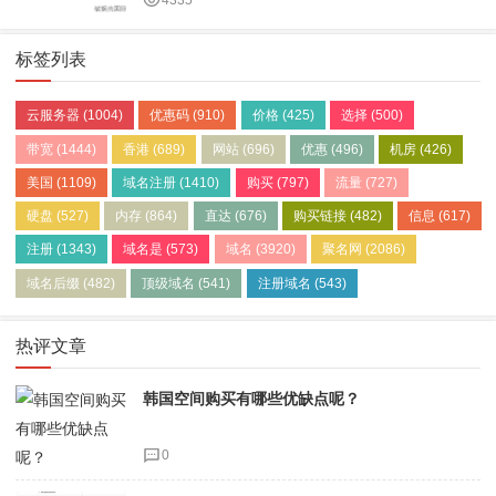
4335
标签列表
云服务器
(1004)
优惠码
(910)
价格
(425)
选择
(500)
带宽
(1444)
香港
(689)
网站
(696)
优惠
(496)
机房
(426)
美国
(1109)
域名注册
(1410)
购买
(797)
流量
(727)
硬盘
(527)
内存
(864)
直达
(676)
购买链接
(482)
信息
(617)
注册
(1343)
域名是
(573)
域名
(3920)
聚名网
(2086)
域名后缀
(482)
顶级域名
(541)
注册域名
(543)
热评文章
韩国空间购买有哪些优缺点呢？
0