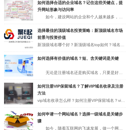
如何选择合适的企业域名？记住这些关键点，提
升网站形象与访问率
如今，建设网站的企业和个人越来越多，网站建成后，首先要做的重要一步就是注册域名，好的域名不仅有利于企业或品牌形象的树立，也有利于网站的后期优化，域名的选择，在很大程度上影响着网站的发展，那么，企业应该如何选择合适的域名呢？ 1、容易记忆越短越好 对于企业来说，名字太长记不住，所以可以选择英文字母的缩写...
选择最佳的顶级域名投资策略：新顶级域名市场
前景与投资价值
新顶级域名哪个好？新顶级域名top如何？域名不再是简单的网络标识。现在越来越多的人把它当作商品来投资。现在有许多不同后缀的域名，例如.top域名。下面聚名网小编就带大家看看新顶级域名哪个好和新顶级域名top如何。新顶级域名哪个好？新顶级域名top如何？（推荐阅读：注册域名需要什么条件？有哪些域名注册问题需要了...
如何选择有价值的域名？短、含关键词是关键
无论是注册域名还是购买域名，只要是好域名，就更有价值，后续的推广效果也是巨大的。那么好域名的标准是什么呢?你的域名有价值吗?基本上，我们可以从以下几个方面来判断，下面咱们聚名网就来带大家看看什么样的域名才算好域名！ 1、好域名的长度应该是短的 谷歌和百度都明确表示，域名的长度不会对网站排名和搜索结果产...
如何注册VIP保留域名？了解VIP域名收录及注册
方法
vip域名收录怎么样？如何注册VIP保留域名？vip，顾名思义，代表尊贵的客人和贵宾，象征尊严、高品质和独特性。域名后缀中vip的含义和适用范围不言而喻。下面聚名网小编就带大家看看vip域名收录怎么样和如何注册VIP保留域名。vip域名收录怎么样？如何注册VIP保留域名？（推荐阅读：win后缀域名怎么样？wi...
如何申请一个网站域名？选择一级域名是关键步
骤
如今，随着互联网的飞速发展，做一个网站已经成为越来越多公司的选择，但是在做一个网站的时候，最重要的一步是申请一个域名，因为我们想打开任何一个网站，都是第一个进入域名的，它作为企业的网络门面，它起到了非常大的作用，但是对于一些新手网站来说，如何申请域名呢？ 域名是什么? 官方的回答是：域名（英文：dom...