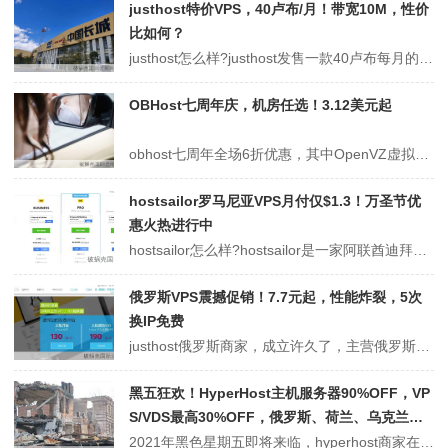
justhost特价VPS，40卢布/月！带宽10M，性价
比如何？
justhost怎么样?justhost发售一款40卢布每月的特价vps，配置：1核/512M内存/5G HDD/10M带宽/不限流量，低至3.5元/月起，如果年付，仅需要384卢布，也就是35元一年。需要注意的是，虽然价格便宜，但是带宽实在太小了，只有10M!可能对于香港10M带宽是不低，但是对于海外云服务...
OBHost七周年庆，机房任选！3.12美元起
obhost七周年全场6折优惠，其中OpenVZ虚拟化套餐可选德国、加拿大机房，KVM虚拟化可选德国、波兰、法国、巴基斯坦、新加坡机房，最低3.12美元/月起。不过选择新加坡或者巴基斯坦机房要另外加钱，好在加的钱也是六折优惠的。OBHost成立于2015年，主营巴基斯坦、德国、波兰、新加坡、法国、加拿大机房的...
hostsailor罗马尼亚VPS月付仅$1.3！万圣节优
惠火热进行中
hostsailor怎么样?hostsailor是一家阿联酋迪拜VPS商家，运营多年，主要是做独立服务器、VPS、虚拟主机业务，hostsailor商家目前也开启了万圣节优惠活动，本次针对所有类型的VPS都有相应的优惠，罗马尼亚vps最低月付仅需$1.3，同时还有荷兰和罗马尼亚vps仅$5.99，有需要的可以...
俄罗斯VPS震撼促销！7.7元起，性能炸裂，5次
换IP免费
justhost俄罗斯商家，成立许久了，主营俄罗斯vps，虚拟主机等业务。JustHost自2009年以来就一直为用户提供优质的共享托管服务。该商家的虚拟主机全部是采用 NVMe 高性能硬盘组，NVMe 空间的灵活配置，且每核帐户的带宽不受限制!接受支付宝和银联、接受加密硬币 (BTC BCH LTC)付款。...
黑五狂欢！HyperHost主机服务器90%OFF，VP
S/VDS最高30%OFF，俄罗斯、荷兰、乌克兰等
多款产品折扣放送
2021年黑色星期五即将来临，hyperhost商家在黑五当天给到了超值优惠，主机服务器享90%折扣，VPS/VDS享30%折扣。HyperHost本次黑五优惠活动折扣力度还是蛮大的，参与优惠的产品也比较多，包括热门的俄罗斯vps、荷兰vps、乌克兰vps等，有需要的朋友，在黑五当天购买相关产品便可享有折扣价...