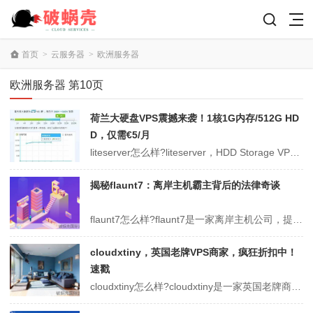
首页
>
云服务器
>
欧洲服务器
欧洲服务器 第10页
荷兰大硬盘VPS震撼来袭！1核1G内存/512G HD
D，仅需€5/月
liteserver怎么样?liteserver，HDD Storage VPS(大硬盘存储型VPS)，已经可以购买，该vps套餐全部托管于荷兰阿姆斯特丹机房，乞丐版的配置是€5/月，1核/1G内存/512G HDD/10T月流量/1G带宽/1 IPv4 + /64 IPv6，有大硬盘vps需求的朋友可以关注...
揭秘flaunt7：离岸主机霸主背后的法律奇谈
flaunt7怎么样?flaunt7是一家离岸主机公司，提供离岸的虚拟主机、离岸VPS、离岸独立服务器，官方明确在TOS说明了无视版权 问题，具体表达如下：DMCA不是主机所在国的法律制度，因此，在收到有关DMCA的投诉之后不会暂停或者终止服务;任何没有通过荷兰当局下达的要求删除网站内容的通知都会被无视而丢弃...
cloudxtiny，英国老牌VPS商家，疯狂折扣中！
速戳
cloudxtiny怎么样?cloudxtiny是一家英国老牌商家，大约在2012年开始运营，主营专用服务器，VPS 以及云服务器。Cloudxtiny有自己的AS(AS207059)，商家目前VPS服务器提供50%的折扣，无需优惠码，直接购买即可，活动截止时间未知。 商家支持paypal，信用卡等付款。点击...