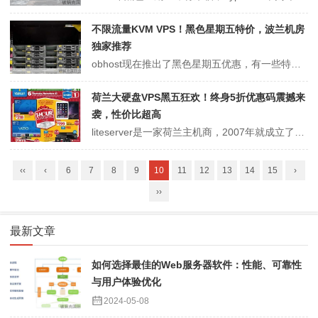
不限流量KVM VPS！黑色星期五特价，波兰机房
独家推荐
obhost现在推出了黑色星期五优惠，有一些特价KVM VPS，位于波兰，特色是不限流量。支持Windows/Linux/Custom ISO。OBHost成立于2015年，主营巴基斯坦、德国、波兰、新加坡、法国、加拿大、美国机房的域名、域名证书、托管虚拟主机、OpenVZ VPS、KVM VPS、大硬盘vp...
荷兰大硬盘VPS黑五狂欢！终身5折优惠码震撼来
袭，性价比超高
liteserver是一家荷兰主机商，2007年就成立了，拥有自己的AS(AS60404)，有不同套餐VPS，有大容量、大流量、大硬盘等。现在黑五优惠，力度大。稳定商家，值得入手!liteserver他们家的大硬盘vps性价比还不错，今年的黑五和网络星期一的优惠是5折促销，大硬盘VPS和Nvme VPS通用!...
‹‹
‹
6
7
8
9
10
11
12
13
14
15
›
››
最新文章
如何选择最佳的Web服务器软件：性能、可靠性
与用户体验优化
2024-05-08