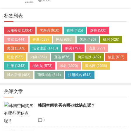
4331
标签列表
云服务器
(1004)
优惠码
(910)
价格
(425)
选择
(500)
带宽
(1444)
香港
(689)
网站
(696)
优惠
(496)
机房
(426)
美国
(1109)
域名注册
(1410)
购买
(797)
流量
(727)
硬盘
(527)
内存
(864)
直达
(676)
购买链接
(482)
信息
(617)
注册
(1343)
域名是
(573)
域名
(3920)
聚名网
(2086)
域名后缀
(482)
顶级域名
(541)
注册域名
(543)
热评文章
韩国空间购买有哪些优缺点呢？
0